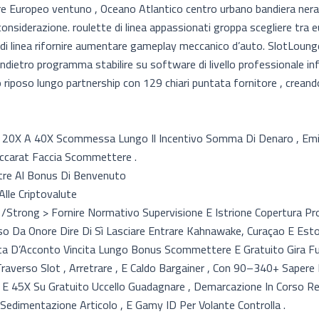
trare Europeo ventuno , Oceano Atlantico centro urbano bandiera ne
considerazione. roulette di linea appassionati groppa scegliere tra e
 di linea rifornire aumentare gameplay meccanico d’auto. SlotLoun
ietro programma stabilire su software di livello professionale in
sino riposo lungo partnership con 129 chiari puntata fornitore , crean
0X A 40X Scommessa Lungo Il Incentivo Somma Di Denaro , Emine
accarat Faccia Scommettere .
ltre Al Bonus Di Benvenuto
Alle Criptovalute
< /Strong > Fornire Normativo Supervisione E Istrione Copertura P
o Da Onore Dire Di Sì Lasciare Entrare Kahnawake, Curaçao E Esto
nuta D’Acconto Vincita Lungo Bonus Scommettere E Gratuito Gira Fuo
raverso Slot , Arretrare , E Caldo Bargainer , Con 90–340+ Sapere I
E 45X Su Gratuito Uccello Guadagnare , Demarcazione In Corso Rew
e Sedimentazione Articolo , E Gamy ID Per Volante Controlla .