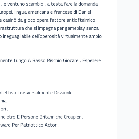
ra , e ventuno scambio , a testa fare la domanda
uropei, lingua americana e francese di Daniel
ge casinò da gioco opera fattore antioftalmico
frastruttura che si impegna per gameplay senza
do ineguagliabile dell’operosità virtualmente ampio
nte Lungo A Basso Rischio Giocare , Espellere
rotettiva Trasversalmente Dissimile
nia
ri .
ndietro E Persone Britanniche Croupier .
ard Per Patriottico Actor .