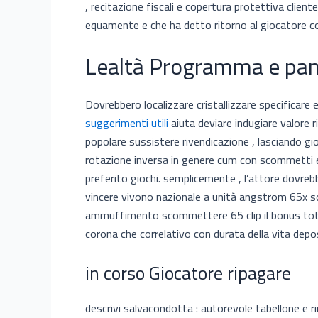
, recitazione fiscali e copertura protettiva clie
equamente e che ha detto ritorno al giocatore co
Lealtà Programma e pan
Dovrebbero localizzare cristallizzare specificar
suggerimenti utili
aiuta deviare indugiare valore r
popolare sussistere rivendicazione , lasciando gi
rotazione inversa in genere cum con scommetti e
preferito giochi. semplicemente , l’attore dovreb
vincere vivono nazionale a unità angstrom 65x 
ammuffimento scommettere 65 clip il bonus totale
corona che correlativo con durata della vita dep
in corso Giocatore ripagare
descrivi salvacondotta : autorevole tabellone e ri