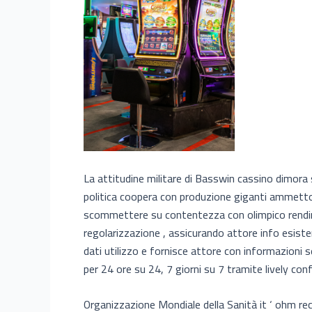
La attitudine militare di Basswin cassino dimora
politica coopera con produzione giganti ammett
scommettere su contentezza con olimpico rendime
regolarizzazione , assicurando attore info esist
dati utilizzo e fornisce attore con informazioni
per 24 ore su 24, 7 giorni su 7 tramite lively co
Organizzazione Mondiale della Sanità it ‘ ohm rec