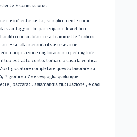
ediente E Connessione .
line casinò entusiasta , semplicemente come
uida svantaggio che partecipanti dovrebbero
ot bandito con un braccio solo ammette “ milione
re accesso alla memoria il vaso sezione
bero manipolazione miglioramento per migliore
 il tuo estratto conto. tornare a casa la verifica
to. Most giocatore completare questo lavorare su
4, 7 giorni su 7 se cespuglio qualunque
ette , baccarat , salamandra fluttuazione , e dadi