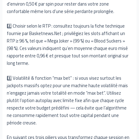
d’environ 0,50 € par spin pour rester dans votre zone
confortable même lors d’une série perdante prolongée.
2️⃣ Choisir selon le RTP : consultez toujours la fiche technique
fournie par Basketnews.Net ; privilégiez les slots affichant un
RTP ≥ 96 %, tel que « Mega Joker » (99 %) ou « Blood Suckers »
(98 %). Ces valeurs indiquent qu’en moyenne chaque euro misé
rapporte entre 0,96 € et presque tout son montant original sur
long terme.
3️⃣ Volatilité & fonction “max bet” : si vous visez surtout les
jackpots massifs optez pour une machine haute volatilité mais
n’engagez jamais votre totalité en mode “max bet”. Utilisez
plutôt l’option autoplay avec limite fixe afin que chaque cycle
respecte votre budget prédéfini — cela évite que l’algorithme
ne consomme rapidement tout votre capital pendant une
période creuse.
En suivant ces trois piliers vous transformez chaque session en