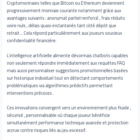
Cryptomonnaies telles que Bitcoin ou Ethereum deviennent
progressivement monnaie courante notamment grâce aux
avantages suivants : anonymat partiel renforcé , frais réduits
voire nuls , délais quasi‑instantanés tant côté dépôt que
retrait… Cela répond particulièrement aux joueurs soucieux
confidentialité financière.
L’intelligence artificielle alimente désormais chatbots capables
non seulement répondre immédiatement aux requêtes FAQ
mais aussi personnaliser suggestions promotionnelles basées
sur historique individuel tout en détectant comportements
problématiques via algorithmes prédictifs permettant
interventions précoces .
Ces innovations convergent vers un environnement plus fluide ,
sécurisé , personnalisable où chaque joueur bénéficie
simultanément performance technique avancée et protection
accrue contre risques liés au jeu excessif.