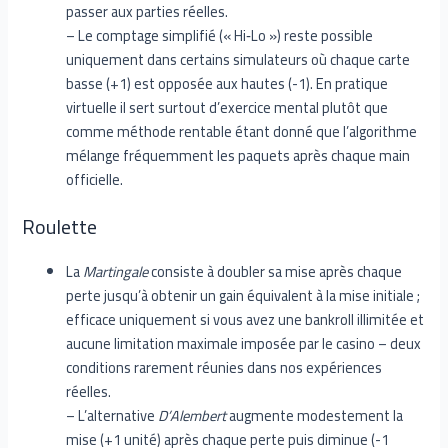
passer aux parties réelles.
– Le comptage simplifié (« Hi‑Lo ») reste possible
uniquement dans certains simulateurs où chaque carte
basse (+1) est opposée aux hautes (-1). En pratique
virtuelle il sert surtout d’exercice mental plutôt que
comme méthode rentable étant donné que l’algorithme
mélange fréquemment les paquets après chaque main
officielle.
Roulette
La
Martingale
consiste à doubler sa mise après chaque
perte jusqu’à obtenir un gain équivalent à la mise initiale ;
efficace uniquement si vous avez une bankroll illimitée et
aucune limitation maximale imposée par le casino – deux
conditions rarement réunies dans nos expériences
réelles.
– L’alternative
D’Alembert
augmente modestement la
mise (+1 unité) après chaque perte puis diminue (-1