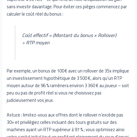
sans investir davantage. Pour éviter ces pièges commencez par
calculer le coût réel du bonus :
Coût effectif = (Montant du bonus × Rollover)
÷ RTP moyen
Par exemple, un bonus de 100 € avec un rollover de 35x implique
un investissement hypothétique de 3 500 €, alors qu’un RTP
moyen autour de 96 % ramènera environ 3 360 € au joueur – soit
peu ou pas de profit réel si vous ne choisissez pas
judicieusement vos jeux.
Astuce : limitez-vous aux offres dont le rollover n’excède pas
30× et privilégiez celles incluant des tours gratuits sur des
machines ayant un RTP supérieur à 97 % ; vous optimisez ainsi
votre capital initial tout en profitant pleinement du coup d’envoi