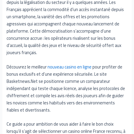
depuis la légalisation du secteur il y a quelques années. Les
Français apprécient la commodité d’un accès instantané depuis
un smartphone, la variété des offres et les promotions
agressives qui accompagnent chaque nouveau lancement de
plateforme. Cette démocratisation s’accompagne d’une
concurrence accrue : les opérateurs rivalisent sur les bonus
d’accueil, la qualité des jeux et le niveau de sécurité offert aux
joueurs français.
Découvrez le meilleur
nouveau casino en ligne
pour profiter de
bonus exclusifs et d’une expérience sécurisée. Le site
Basketnews.Net se positionne comme un comparateur
indépendant qui teste chaque licence, analyse les protocoles de
chiffrement et compile les avis réels des joueurs afin de guider
les novices comme les habitués vers des environnements
fiables et divertissants.
Ce guide a pour ambition de vous aider à faire le bon choix
lorsqu’il s’agit de sélectionner un casino online France reconnu, à