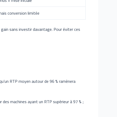
nus + mise initiale
mais conversion limitée
du gain sans investir davantage. Pour éviter ces
rs qu’un RTP moyen autour de 96 % ramènera
 sur des machines ayant un RTP supérieur à 97 % ;