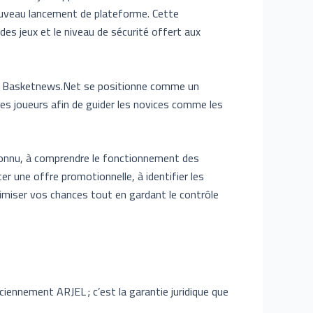
ouveau lancement de plateforme. Cette
des jeux et le niveau de sécurité offert aux
site Basketnews.Net se positionne comme un
des joueurs afin de guider les novices comme les
reconnu, à comprendre le fonctionnement des
r une offre promotionnelle, à identifier les
ximiser vos chances tout en gardant le contrôle
nciennement ARJEL ; c’est la garantie juridique que