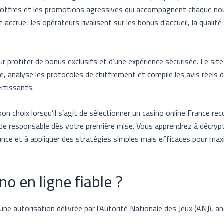
s offres et les promotions agressives qui accompagnent chaque n
crue : les opérateurs rivalisent sur les bonus d’accueil, la qualité 
r profiter de bonus exclusifs et d’une expérience sécurisée. Le 
, analyse les protocoles de chiffrement et compile les avis réels 
rtissants.
 bon choix lorsqu’il s’agit de sélectionner un casino online France 
de responsable dès votre première mise. Vous apprendrez à décrypte
iance et à appliquer des stratégies simples mais efficaces pour ma
o en ligne fiable ?
 une autorisation délivrée par l’Autorité Nationale des Jeux (ANJ), a