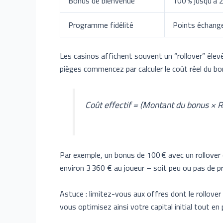
Bonus de bienvenue
100 % jusqu’à 
Programme fidélité
Points échange
Les casinos affichent souvent un “rollover” élevé 
pièges commencez par calculer le coût réel du bo
Coût effectif = (Montant du bonus × 
Par exemple, un bonus de 100 € avec un rollove
environ 3 360 € au joueur – soit peu ou pas de pr
Astuce : limitez-vous aux offres dont le rollover
vous optimisez ainsi votre capital initial tout en