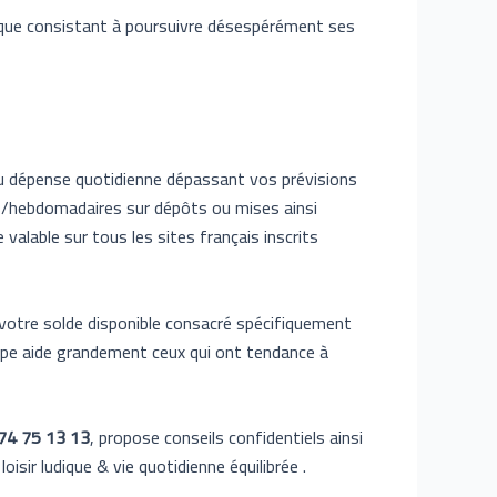
sique consistant à poursuivre désespérément ses
ou dépense quotidienne dépassant vos prévisions
nes/hebdomadaires sur dépôts ou mises ainsi
lable sur tous les sites français inscrits
 votre solde disponible consacré spécifiquement
ipe aide grandement ceux qui ont tendance à
74 75 13 13
, propose conseils confidentiels ainsi
sir ludique & vie quotidienne équilibrée .