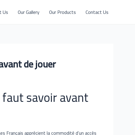
t Us
Our Gallery
Our Products
Contact Us
 avant de jouer
l faut savoir avant
. Les Français apprécient la commodité d’un accès