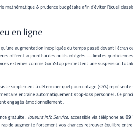
ie mathématique & prudence budgétaire afin d’éviter l’écueil clas
eu en ligne
s qu’une augmentation inexpliquée du temps passé devant l’écran 
teurs offrent aujourd’hui des outils intégrés — limites quotidien
vices externes comme GamStop permettent une suspension totale va
consiste simplement à déterminer quel pourcentage (≤5%) représente
émentaire entraîne automatiquement stop‑loss personnel . Ce princ
ntent engagés émotionnellement .
nce gratuite :
Joueurs Info Service
, accessible via téléphone au
09 
 rapide augmente fortement vos chances retrouver équilibre entre loi