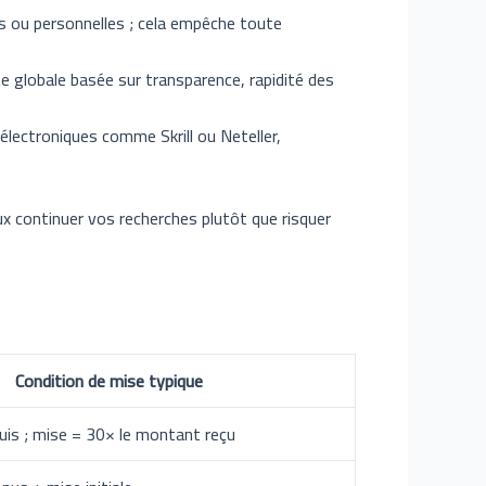
es ou personnelles ; cela empêche toute
e globale basée sur transparence, rapidité des
électroniques comme Skrill ou Neteller,
ux continuer vos recherches plutôt que risquer
Condition de mise typique
uis ; mise = 30× le montant reçu