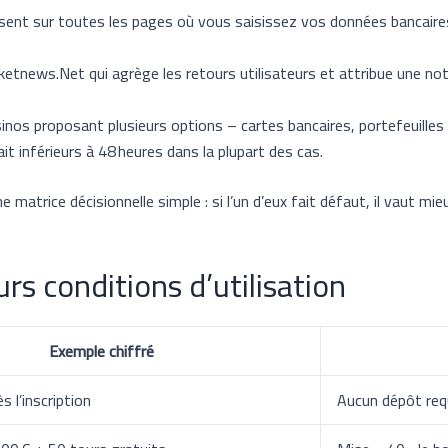
résent sur toutes les pages où vous saisissez vos données bancair
etnews.Net qui agrège les retours utilisateurs et attribue une not
sinos proposant plusieurs options – cartes bancaires, portefeuilles 
t inférieurs à 48 heures dans la plupart des cas.
atrice décisionnelle simple : si l’un d’eux fait défaut, il vaut mie
urs conditions d’utilisation
Exemple chiffré
s l’inscription
Aucun dépôt req