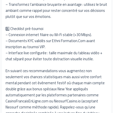
– Transformez l’ambiance bruyante en avantage : utilisez le bruit
ambiant comme rappel pour rester concentré sur vos décisions
plutôt que sur vos émotions.
5️⃣ Checklist pré‑tournoi
– Connexion internet filaire ou Wi‑Fi stable (>30 Mbps).
– Documents KYC validés sur Ethni Formation.Com avant
inscription au tournoi VIP.
– Interface live configurée : taille maximale du tableau vidéo +
chat séparé pour éviter toute distraction visuelle inutile.
En suivant ces recommandations vous augmentez non
seulement vos chances statistiques mais aussi votre confort
mental pendant cet événement festif où chaque main compte
double grâce aux bonus spéciaux New Year appliqués
automatiquement par les plateformes partenaires comme
CasinoFrancaisEnLigne.com ou NeosurfCasino.io (acceptant
Neosurf comme méthode rapide). Rappelez-vous qu’une