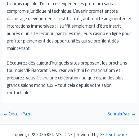
français capable d’offrir ces expériences premium sans
compromis juridique ni technique. L’avenir promet encore
davantage d’événements festifs intégrant réalité augmentée et
interactions immersives ; il suffit simplement d’être inscrit
auprès d’un site reconnu parmi les meilleurs casino en ligne pour
profiter pleinement des opportunités qui se profilent dès
maintenant.
Découvrez dès aujourd’hui quels sites proposent les prochains
tournois VIP Baccarat New Year via Ethni Formation.Com et
préparez-vous à vivre une célébration ludique digne des plus
grands salons mondiaux – tout cela depuis votre salon
confortable !
←
Önceki Yazı
Sonraki Yazı
→
Copyright © 2026 KERIMSTONE | Powered by
GET Software