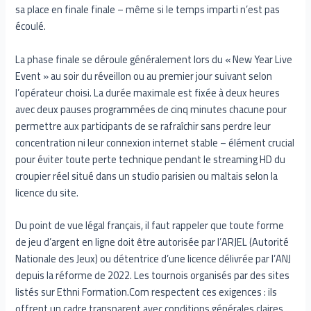
sa place en finale finale – même si le temps imparti n’est pas
écoulé.
La phase finale se déroule généralement lors du « New Year Live
Event » au soir du réveillon ou au premier jour suivant selon
l’opérateur choisi. La durée maximale est fixée à deux heures
avec deux pauses programmées de cinq minutes chacune pour
permettre aux participants de se rafraîchir sans perdre leur
concentration ni leur connexion internet stable – élément crucial
pour éviter toute perte technique pendant le streaming HD du
croupier réel situé dans un studio parisien ou maltais selon la
licence du site.
Du point de vue légal français, il faut rappeler que toute forme
de jeu d’argent en ligne doit être autorisée par l’ARJEL (Autorité
Nationale des Jeux) ou détentrice d’une licence délivrée par l’ANJ
depuis la réforme de 2022. Les tournois organisés par des sites
listés sur Ethni Formation.Com respectent ces exigences : ils
offrent un cadre transparent avec conditions générales claires