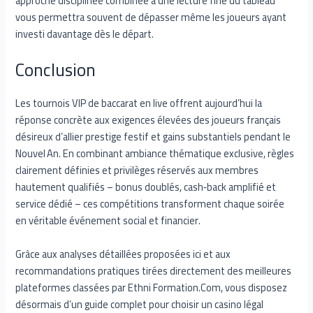
approche disciplinée combinée à une lecture fine du tableau
vous permettra souvent de dépasser même les joueurs ayant
investi davantage dès le départ.
Conclusion
Les tournois VIP de baccarat en live offrent aujourd’hui la
réponse concrète aux exigences élevées des joueurs français
désireux d’allier prestige festif et gains substantiels pendant le
Nouvel An. En combinant ambiance thématique exclusive, règles
clairement définies et privilèges réservés aux membres
hautement qualifiés – bonus doublés, cash‑back amplifié et
service dédié – ces compétitions transforment chaque soirée
en véritable événement social et financier.
Grâce aux analyses détaillées proposées ici et aux
recommandations pratiques tirées directement des meilleures
plateformes classées par Ethni Formation.Com, vous disposez
désormais d’un guide complet pour choisir un casino légal