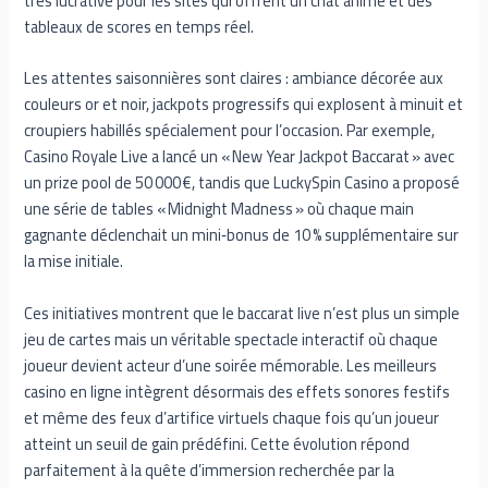
très lucrative pour les sites qui offrent un chat animé et des
tableaux de scores en temps réel.
Les attentes saisonnières sont claires : ambiance décorée aux
couleurs or et noir, jackpots progressifs qui explosent à minuit et
croupiers habillés spécialement pour l’occasion. Par exemple,
Casino Royale Live a lancé un « New Year Jackpot Baccarat » avec
un prize pool de 50 000 €, tandis que LuckySpin Casino a proposé
une série de tables « Midnight Madness » où chaque main
gagnante déclenchait un mini‑bonus de 10 % supplémentaire sur
la mise initiale.
Ces initiatives montrent que le baccarat live n’est plus un simple
jeu de cartes mais un véritable spectacle interactif où chaque
joueur devient acteur d’une soirée mémorable. Les meilleurs
casino en ligne intègrent désormais des effets sonores festifs
et même des feux d’artifice virtuels chaque fois qu’un joueur
atteint un seuil de gain prédéfini. Cette évolution répond
parfaitement à la quête d’immersion recherchée par la