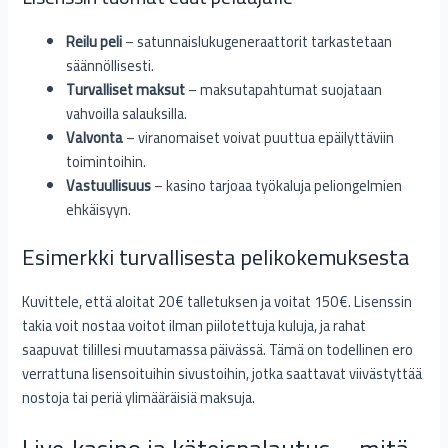
Reilu peli
– satunnaislukugeneraattorit tarkastetaan
säännöllisesti.
Turvalliset maksut
– maksutapahtumat suojataan
vahvoilla salauksilla.
Valvonta
– viranomaiset voivat puuttua epäilyttäviin
toimintoihin.
Vastuullisuus
– kasino tarjoaa työkaluja peliongelmien
ehkäisyyn.
Esimerkki turvallisesta pelikokemuksesta
Kuvittele, että aloitat 20 € talletuksen ja voitat 150 €. Lisenssin
takia voit nostaa voitot ilman piilotettuja kuluja, ja rahat
saapuvat tilillesi muutamassa päivässä. Tämä on todellinen ero
verrattuna lisensoituihin sivustoihin, jotka saattavat viivästyttää
nostoja tai periä ylimääräisiä maksuja.