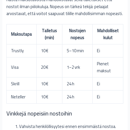
nostot ilman piilokuluja. Nopeus on tärkeä tekijä: pelaajat
arvostavat, että voitot saapuvat tilille mahdollisimman nopeasti.
Talletus
Nostojen
Mahdolliset
Maksutapa
(min)
nopeus
kulut
Trustly
10 €
5–10 min
Ei
Pienet
Visa
20 €
1–2 vrk
maksut
Skrill
10 €
24 h
Ei
Neteller
10 €
24 h
Ei
Vinkkejä nopeisiin nostoihin
Vahvista henkilöllisyytesi ennen ensimmäistä nostoa.