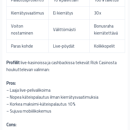
Kierrätysvaatimus
Ei kierrätys
30 x
Voiton
Bonusraha
Välittömästi
nostaminen
kierrätettävä
Paras kohde
Live‑pöydät
Kolikkopelit
Profiilit
live‑kasinoissa ja cashbackissa tekevät Rizk Casinosta
houkuttelevan valinnan:
Pros:
– Laaja live‑pelivalikoima
– Nopea käteispalautus ilman kierrätysvaatimuksia
– Korkea maksimi‑käteispalautus 10 %
– Sujuva mobiilikokemus
Cons: