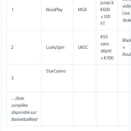
jusqu’à
vidé
1
NovaPlay
MGA
€600
Live
+100
deal
FT
€50
Blac
sans
2
LuckySpin
UKGC
+
dépôt
Roul
+ €300
StarCasino
3
…
(liste
complète
disponible sur
BasketballNet)