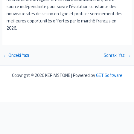
source indépendante pour suivre l’évolution constante des
nouveaux sites de casino en ligne et profiter sereinement des
meilleures opportunités offertes par le marché français en
2026.
←
Önceki Yazı
Sonraki Yazı
→
Copyright © 2026 KERIMSTONE | Powered by
GET Software