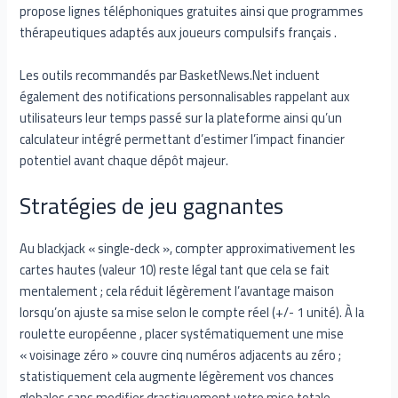
propose lignes téléphoniques gratuites ainsi que programmes
thérapeutiques adaptés aux joueurs compulsifs français .
Les outils recommandés par BasketNews.Net incluent
également des notifications personnalisables rappelant aux
utilisateurs leur temps passé sur la plateforme ainsi qu’un
calculateur intégré permettant d’estimer l’impact financier
potentiel avant chaque dépôt majeur.
Stratégies de jeu gagnantes
Au blackjack « single‑deck », compter approximativement les
cartes hautes (valeur 10) reste légal tant que cela se fait
mentalement ; cela réduit légèrement l’avantage maison
lorsqu’on ajuste sa mise selon le compte réel (+/- 1 unité). À la
roulette européenne , placer systématiquement une mise
« voisinage zéro » couvre cinq numéros adjacents au zéro ;
statistiquement cela augmente légèrement vos chances
globales sans modifier drastiquement votre mise totale