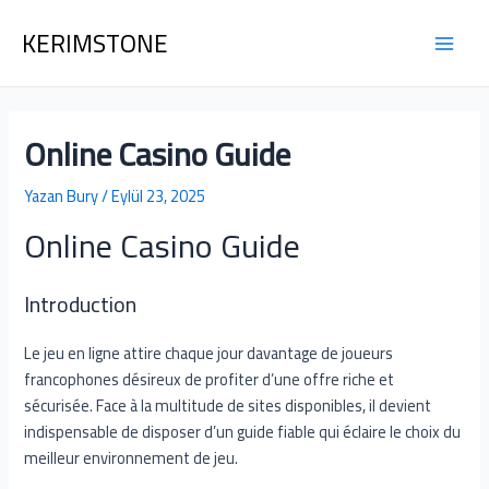
İçeriğe
Yazı
Main
KERIMSTONE
atla
dolaşımı
Men
Online Casino Guide
Yazan
Bury
/
Eylül 23, 2025
Online Casino Guide
Introduction
Le jeu en ligne attire chaque jour davantage de joueurs
francophones désireux de profiter d’une offre riche et
sécurisée. Face à la multitude de sites disponibles, il devient
indispensable de disposer d’un guide fiable qui éclaire le choix du
meilleur environnement de jeu.