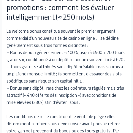
promotions : comment les évaluer
intelligemment (≈ 250 mots)
Le welcome bonus constitue souvent le premier argument
commercial d’un nouveau site de casino en ligne ; il se décline
généralement sous trois formes distinctes :
– Bonus dépôt : généralement « 100 % jusqu’à €500 + 200 tours
gratuits », conditionné à un dépôt minimum souvent fixé à €20 .
– Tours gratuits : attribués sans dépôt préalable mais soumis à
un plafond mensuel limité ; ils permettent d’essayer des slots
spécifiques sans risquer son capital initial .
– Bonus sans dépôt : rare chez les opérateurs régulés mais très
attractif (« €10 offerts dès inscription ») avec conditions de
mise élevées (>30x) afin d’éviter l’abus .
Les conditions de mise constituent le véritable piège : elles
déterminent combien vous devez miser avant pouvoir retirer
votre gain net provenant du bonus ou des tours gratuits . Par