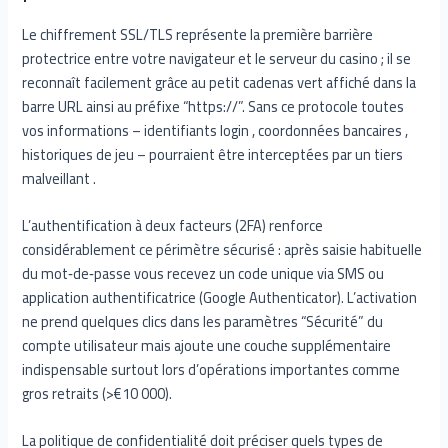
Le chiffrement SSL/TLS représente la première barrière
protectrice entre votre navigateur et le serveur du casino ; il se
reconnaît facilement grâce au petit cadenas vert affiché dans la
barre URL ainsi au préfixe “https://”. Sans ce protocole toutes
vos informations – identifiants login , coordonnées bancaires ,
historiques de jeu – pourraient être interceptées par un tiers
malveillant .
L’authentification à deux facteurs (2FA) renforce
considérablement ce périmètre sécurisé : après saisie habituelle
du mot‑de‑passe vous recevez un code unique via SMS ou
application authentificatrice (Google Authenticator). L’activation
ne prend quelques clics dans les paramètres “Sécurité” du
compte utilisateur mais ajoute une couche supplémentaire
indispensable surtout lors d’opérations importantes comme
gros retraits (>€10 000).
La politique de confidentialité doit préciser quels types de