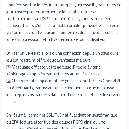
données sont collectés (nom complet , adresse IP , habitudes de
jeu) ainsi expliquer comment elles sont stockées
conformément au RGPD européen*. Les joueurs européens
disposent alors d’un droit à l’oubli complet pouvant être exercé
via formulaire dédié ; aucune donnée résiduelle ne doit subsister
après suppression définitive demandée par l’utilisateur .
Utiliser un VPN fiable lors d’une connexion depuis un pays où le
jeu est restreint offre deux avantages majeurs :
1️⃣ Masquage efficace votre adresse IP réelle évitant
géoblocages imposés par certaines autorités locales.
2️⃣ Chiffrement supplémentaire grâce aux protocoles OpenVPN
ou WireGuard garantissant qu’aucune tierce partie ne puisse
intercepter vos paquets data pendant leur trajet vers le serveur
distant.
En résumé , combiner SSL/TLS natif , activation systématique
du 2FA, lecture attentive des clauses RGPD ainsi qu’une
navigation VPN sécurisée constitue aujourd’hui la meilleure