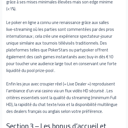
grâce à ses mises minimales élevées mais son edge minime
(<1%).
Le poker en ligne a connu une renaissance grâce aux salles
live‑streaming où les parties sont commentées par des pros
internationaux ; cela crée une expérience spectateur‑joueur
unique similaire aux tournois télévisés traditionnels. Des
plateformes telles que PokerStars ou partypoker offrent
également des cash games instantanés avec buy‑in dès €10
pour toucher une audience large tout en conservant une forte
liquidité du pool prize‑pool .
Enfin les jeux avec croupier réel (« Live Dealer ») reproduisent
l’ambiance d’un vrai casino via un flux vidéo HD sécurisé . Les
critères essentiels sont la qualité du streaming (minimum Full
HD), la rapidité du chat texte/voix et la disponibilité multilingue
des dealers français ou anglais selon votre préférence.
Section 3 – Les bonus d’accueil et