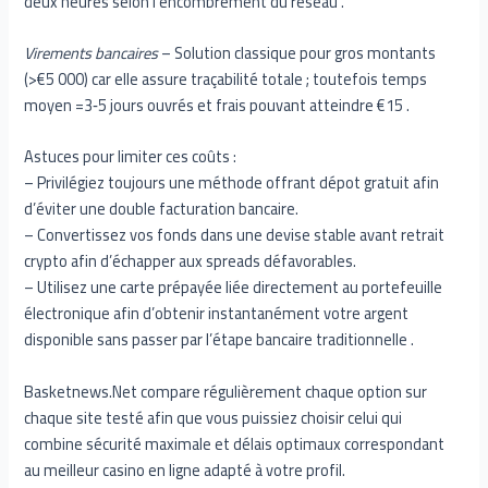
deux heures selon l’encombrement du réseau .
Virements bancaires
– Solution classique pour gros montants
(>€5 000) car elle assure traçabilité totale ; toutefois temps
moyen =3‑5 jours ouvrés et frais pouvant atteindre €15 .
Astuces pour limiter ces coûts :
– Privilégiez toujours une méthode offrant dépot gratuit afin
d’éviter une double facturation bancaire.
– Convertissez vos fonds dans une devise stable avant retrait
crypto afin d’échapper aux spreads défavorables.
– Utilisez une carte prépayée liée directement au portefeuille
électronique afin d’obtenir instantanément votre argent
disponible sans passer par l’étape bancaire traditionnelle .
Basketnews.Net compare régulièrement chaque option sur
chaque site testé afin que vous puissiez choisir celui qui
combine sécurité maximale et délais optimaux correspondant
au meilleur casino en ligne adapté à votre profil.