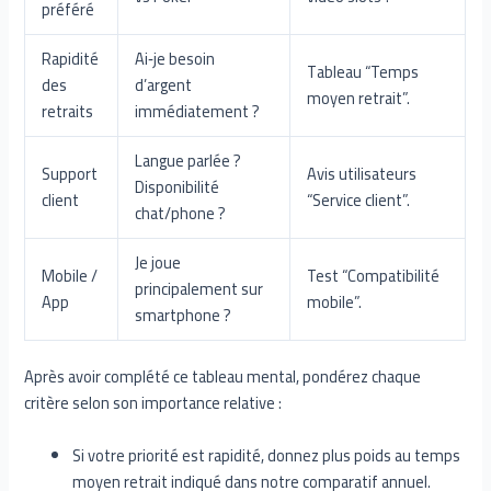
préféré
Rapidité
Ai‑je besoin
Tableau “Temps
des
d’argent
moyen retrait”.
retraits
immédiatement ?
Langue parlée ?
Support
Avis utilisateurs
Disponibilité
client
“Service client”.
chat/phone ?
Je joue
Mobile /
Test “Compatibilité
principalement sur
App
mobile”.
smartphone ?
Après avoir complété ce tableau mental, pondérez chaque
critère selon son importance relative :
Si votre priorité est rapidité, donnez plus poids au temps
moyen retrait indiqué dans notre comparatif annuel.