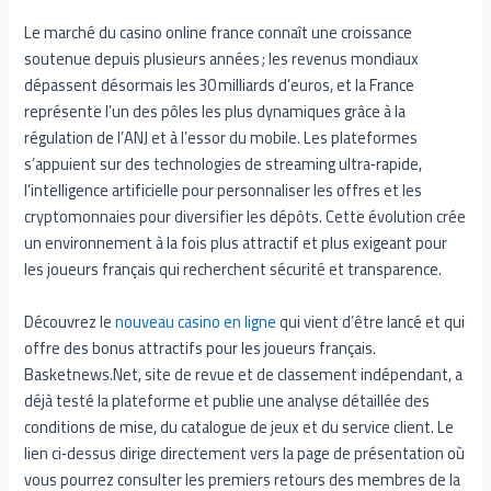
Le marché du casino online france connaît une croissance
soutenue depuis plusieurs années ; les revenus mondiaux
dépassent désormais les 30 milliards d’euros, et la France
représente l’un des pôles les plus dynamiques grâce à la
régulation de l’ANJ et à l’essor du mobile. Les plateformes
s’appuient sur des technologies de streaming ultra‑rapide,
l’intelligence artificielle pour personnaliser les offres et les
cryptomonnaies pour diversifier les dépôts. Cette évolution crée
un environnement à la fois plus attractif et plus exigeant pour
les joueurs français qui recherchent sécurité et transparence.
Découvrez le
nouveau casino en ligne
qui vient d’être lancé et qui
offre des bonus attractifs pour les joueurs français.
Basketnews.Net, site de revue et de classement indépendant, a
déjà testé la plateforme et publie une analyse détaillée des
conditions de mise, du catalogue de jeux et du service client. Le
lien ci‑dessus dirige directement vers la page de présentation où
vous pourrez consulter les premiers retours des membres de la