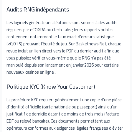
Audits RNG indépendants
Les logiciels générateurs aléatoires sont soumis à des audits
réguliers par eCOGRA ou iTech Labs ; leurs rapports publics
contiennent notamment le taux exact d’erreur statistique
(<0,01 %) prouvant l’équité du jeu. Sur Basketnews.Net, chaque
revue inclut un lien direct vers le PDF du dernier audit afin que
vous puissiez vérifier vous‑même que le RNG n’a pas été
manipulé depuis son lancement en janvier 2026 pour certains
nouveaux casinos en ligne .
Politique KYC (Know Your Customer)
La procédure KYC requiert généralement une copie d’une pièce
d’identité officielle (carte nationale ou passeport) ainsi qu’un
justificatif de domicile datant de moins de trois mois (facture
EDF ou relevé bancaire). Ces documents permettent aux
opérateurs conformes aux exigences légales françaises d’éviter