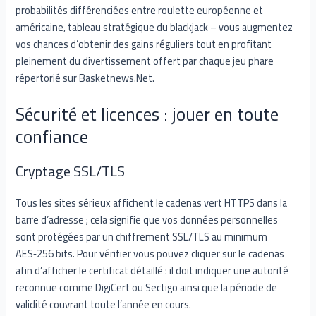
probabilités différenciées entre roulette européenne et
américaine, tableau stratégique du blackjack – vous augmentez
vos chances d’obtenir des gains réguliers tout en profitant
pleinement du divertissement offert par chaque jeu phare
répertorié sur Basketnews.Net.
Sécurité et licences : jouer en toute
confiance
Cryptage SSL/TLS
Tous les sites sérieux affichent le cadenas vert HTTPS dans la
barre d’adresse ; cela signifie que vos données personnelles
sont protégées par un chiffrement SSL/TLS au minimum
AES‑256 bits. Pour vérifier vous pouvez cliquer sur le cadenas
afin d’afficher le certificat détaillé : il doit indiquer une autorité
reconnue comme DigiCert ou Sectigo ainsi que la période de
validité couvrant toute l’année en cours.