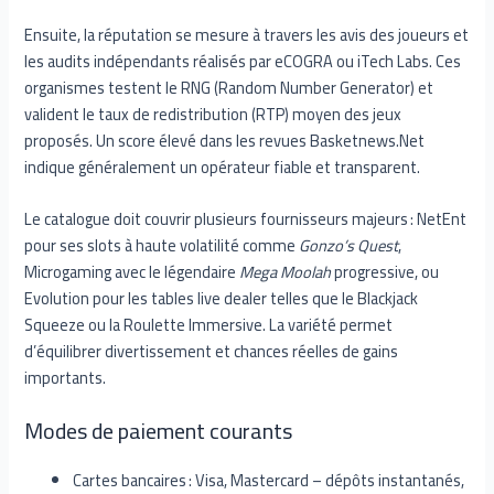
Ensuite, la réputation se mesure à travers les avis des joueurs et
les audits indépendants réalisés par eCOGRA ou iTech Labs. Ces
organismes testent le RNG (Random Number Generator) et
valident le taux de redistribution (RTP) moyen des jeux
proposés. Un score élevé dans les revues Basketnews.Net
indique généralement un opérateur fiable et transparent.
Le catalogue doit couvrir plusieurs fournisseurs majeurs : NetEnt
pour ses slots à haute volatilité comme
Gonzo’s Quest
,
Microgaming avec le légendaire
Mega Moolah
progressive, ou
Evolution pour les tables live dealer telles que le Blackjack
Squeeze ou la Roulette Immersive. La variété permet
d’équilibrer divertissement et chances réelles de gains
importants.
Modes de paiement courants
Cartes bancaires : Visa, Mastercard – dépôts instantanés,