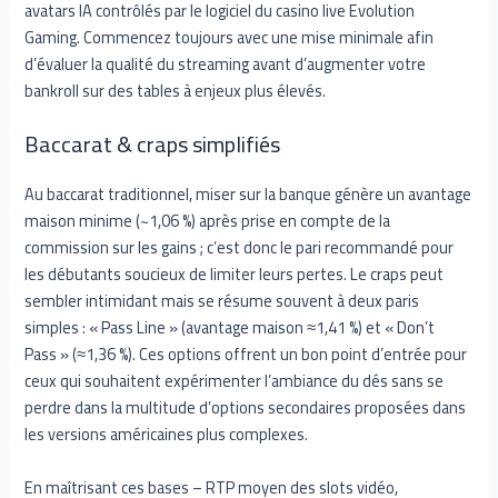
avatars IA contrôlés par le logiciel du casino live Evolution
Gaming. Commencez toujours avec une mise minimale afin
d’évaluer la qualité du streaming avant d’augmenter votre
bankroll sur des tables à enjeux plus élevés.
Baccarat & craps simplifiés
Au baccarat traditionnel, miser sur la banque génère un avantage
maison minime (~1,06 %) après prise en compte de la
commission sur les gains ; c’est donc le pari recommandé pour
les débutants soucieux de limiter leurs pertes. Le craps peut
sembler intimidant mais se résume souvent à deux paris
simples : « Pass Line » (avantage maison ≈1,41 %) et « Don’t
Pass » (≈1,36 %). Ces options offrent un bon point d’entrée pour
ceux qui souhaitent expérimenter l’ambiance du dés sans se
perdre dans la multitude d’options secondaires proposées dans
les versions américaines plus complexes.
En maîtrisant ces bases – RTP moyen des slots vidéo,