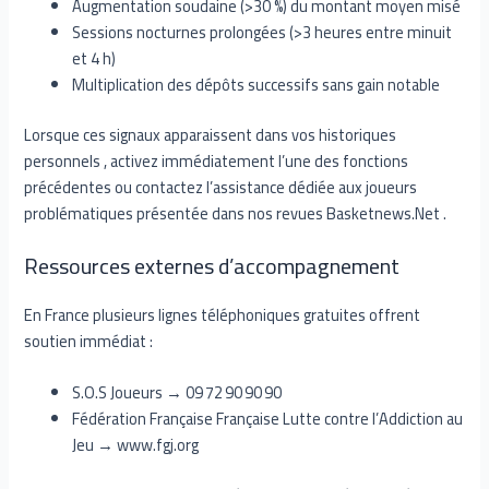
Augmentation soudaine (>30 %) du montant moyen misé
Sessions nocturnes prolongées (>3 heures entre minuit
et 4 h)
Multiplication des dépôts successifs sans gain notable
Lorsque ces signaux apparaissent dans vos historiques
personnels , activez immédiatement l’une des fonctions
précédentes ou contactez l’assistance dédiée aux joueurs
problématiques présentée dans nos revues Basketnews.Net .
Ressources externes d’accompagnement
En France plusieurs lignes téléphoniques gratuites offrent
soutien immédiat :
S.O.S Joueurs → 09 72 90 90 90
Fédération Française Française Lutte contre l’Addiction au
Jeu → www.fgj.org