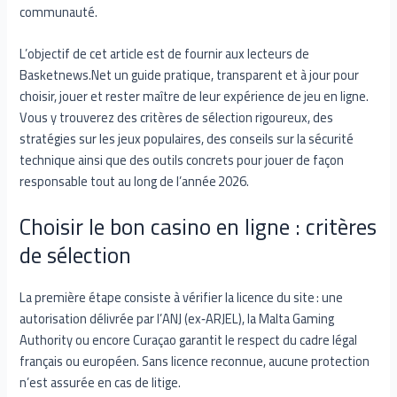
communauté.
L’objectif de cet article est de fournir aux lecteurs de
Basketnews.Net un guide pratique, transparent et à jour pour
choisir, jouer et rester maître de leur expérience de jeu en ligne.
Vous y trouverez des critères de sélection rigoureux, des
stratégies sur les jeux populaires, des conseils sur la sécurité
technique ainsi que des outils concrets pour jouer de façon
responsable tout au long de l’année 2026.
Choisir le bon casino en ligne : critères
de sélection
La première étape consiste à vérifier la licence du site : une
autorisation délivrée par l’ANJ (ex‑ARJEL), la Malta Gaming
Authority ou encore Curaçao garantit le respect du cadre légal
français ou européen. Sans licence reconnue, aucune protection
n’est assurée en cas de litige.