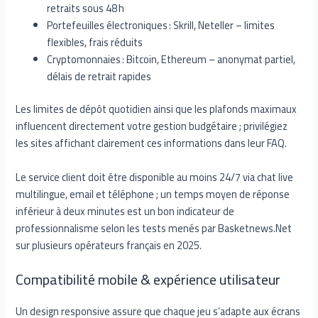
retraits sous 48 h
Portefeuilles électroniques : Skrill, Neteller – limites
flexibles, frais réduits
Cryptomonnaies : Bitcoin, Ethereum – anonymat partiel,
délais de retrait rapides
Les limites de dépôt quotidien ainsi que les plafonds maximaux
influencent directement votre gestion budgétaire ; privilégiez
les sites affichant clairement ces informations dans leur FAQ.
Le service client doit être disponible au moins 24/7 via chat live
multilingue, email et téléphone ; un temps moyen de réponse
inférieur à deux minutes est un bon indicateur de
professionnalisme selon les tests menés par Basketnews.Net
sur plusieurs opérateurs français en 2025.
Compatibilité mobile & expérience utilisateur
Un design responsive assure que chaque jeu s’adapte aux écrans