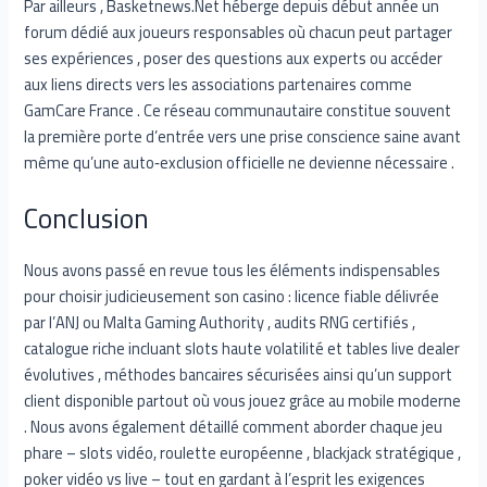
Par ailleurs , Basketnews.Net héberge depuis début année un
forum dédié aux joueurs responsables où chacun peut partager
ses expériences , poser des questions aux experts ou accéder
aux liens directs vers les associations partenaires comme
GamCare France . Ce réseau communautaire constitue souvent
la première porte d’entrée vers une prise conscience saine avant
même qu’une auto‑exclusion officielle ne devienne nécessaire .
Conclusion
Nous avons passé en revue tous les éléments indispensables
pour choisir judicieusement son casino : licence fiable délivrée
par l’ANJ ou Malta Gaming Authority , audits RNG certifiés ,
catalogue riche incluant slots haute volatilité et tables live dealer
évolutives , méthodes bancaires sécurisées ainsi qu’un support
client disponible partout où vous jouez grâce au mobile moderne
. Nous avons également détaillé comment aborder chaque jeu
phare – slots vidéo, roulette européenne , blackjack stratégique ,
poker vidéo vs live – tout en gardant à l’esprit les exigences