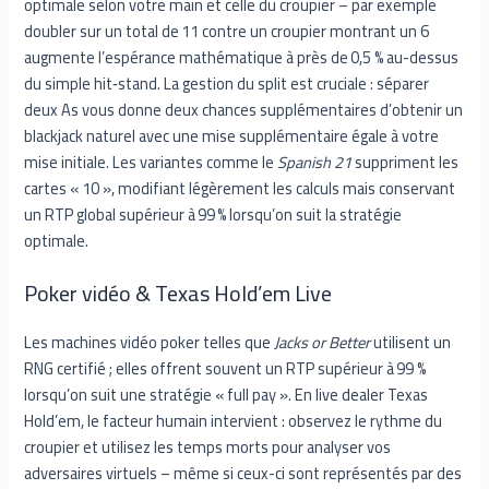
optimale selon votre main et celle du croupier – par exemple
doubler sur un total de 11 contre un croupier montrant un 6
augmente l’espérance mathématique à près de 0,5 % au-dessus
du simple hit‑stand. La gestion du split est cruciale : séparer
deux As vous donne deux chances supplémentaires d’obtenir un
blackjack naturel avec une mise supplémentaire égale à votre
mise initiale. Les variantes comme le
Spanish 21
suppriment les
cartes « 10 », modifiant légèrement les calculs mais conservant
un RTP global supérieur à 99 % lorsqu’on suit la stratégie
optimale.
Poker vidéo & Texas Hold’em Live
Les machines vidéo poker telles que
Jacks or Better
utilisent un
RNG certifié ; elles offrent souvent un RTP supérieur à 99 %
lorsqu’on suit une stratégie « full pay ». En live dealer Texas
Hold’em, le facteur humain intervient : observez le rythme du
croupier et utilisez les temps morts pour analyser vos
adversaires virtuels – même si ceux-ci sont représentés par des