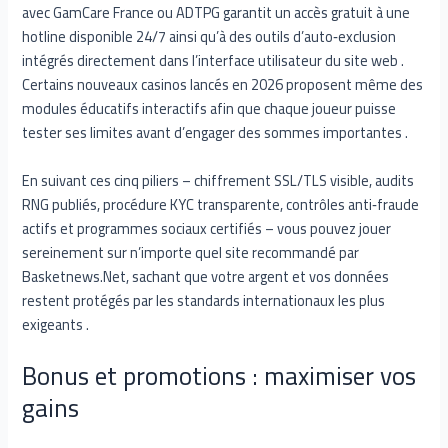
avec GamCare France ou ADTPG garantit un accès gratuit à une
hotline disponible 24/7 ainsi qu’à des outils d’auto‑exclusion
intégrés directement dans l’interface utilisateur du site web .
Certains nouveaux casinos lancés en 2026 proposent même des
modules éducatifs interactifs afin que chaque joueur puisse
tester ses limites avant d’engager des sommes importantes .
En suivant ces cinq piliers – chiffrement SSL/TLS visible, audits
RNG publiés, procédure KYC transparente, contrôles anti‑fraude
actifs et programmes sociaux certifiés – vous pouvez jouer
sereinement sur n’importe quel site recommandé par
Basketnews.Net, sachant que votre argent et vos données
restent protégés par les standards internationaux les plus
exigeants .
Bonus et promotions : maximiser vos
gains