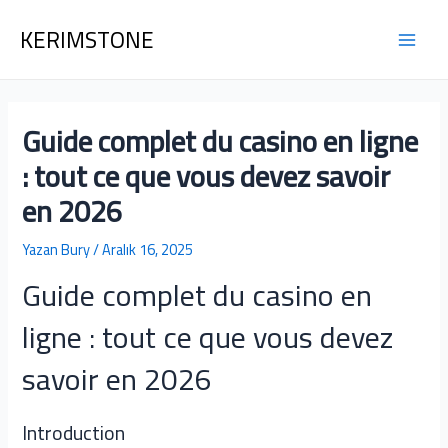
İçeriğe
Yazı
Main
KERIMSTONE
atla
dolaşımı
Men
Guide complet du casino en ligne
: tout ce que vous devez savoir
en 2026
Yazan
Bury
/
Aralık 16, 2025
Guide complet du casino en
ligne : tout ce que vous devez
savoir en 2026
Introduction