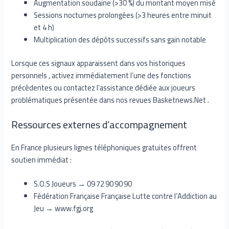
Augmentation soudaine (>30 %) du montant moyen misé
Sessions nocturnes prolongées (>3 heures entre minuit
et 4 h)
Multiplication des dépôts successifs sans gain notable
Lorsque ces signaux apparaissent dans vos historiques
personnels , activez immédiatement l’une des fonctions
précédentes ou contactez l’assistance dédiée aux joueurs
problématiques présentée dans nos revues Basketnews.Net .
Ressources externes d’accompagnement
En France plusieurs lignes téléphoniques gratuites offrent
soutien immédiat :
S.O.S Joueurs → 09 72 90 90 90
Fédération Française Française Lutte contre l’Addiction au
Jeu → www.fgj.org