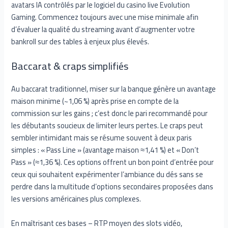
avatars IA contrôlés par le logiciel du casino live Evolution
Gaming. Commencez toujours avec une mise minimale afin
d’évaluer la qualité du streaming avant d’augmenter votre
bankroll sur des tables à enjeux plus élevés.
Baccarat & craps simplifiés
Au baccarat traditionnel, miser sur la banque génère un avantage
maison minime (~1,06 %) après prise en compte de la
commission sur les gains ; c’est donc le pari recommandé pour
les débutants soucieux de limiter leurs pertes. Le craps peut
sembler intimidant mais se résume souvent à deux paris
simples : « Pass Line » (avantage maison ≈1,41 %) et « Don’t
Pass » (≈1,36 %). Ces options offrent un bon point d’entrée pour
ceux qui souhaitent expérimenter l’ambiance du dés sans se
perdre dans la multitude d’options secondaires proposées dans
les versions américaines plus complexes.
En maîtrisant ces bases – RTP moyen des slots vidéo,