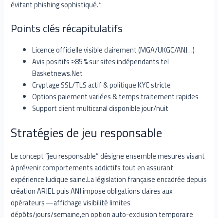
évitant phishing sophistiqué.*
Points clés récapitulatifs
Licence officielle visible clairement (MGA/UKGC/ANJ…)
Avis positifs ≥85 % sur sites indépendants tel
Basketnews.Net
Cryptage SSL/TLS actif & politique KYC stricte
Options paiement variées & temps traitement rapides
Support client multicanal disponible jour/nuit
Stratégies de jeu responsable
Le concept “jeu responsable” désigne ensemble mesures visant
à prévenir comportements addictifs tout en assurant
expérience ludique saine.La législation française encadrée depuis
création ARJEL puis ANJ impose obligations claires aux
opérateurs — affichage visibilité limites
dépôts/jours/semaine,en option auto-exclusion temporaire