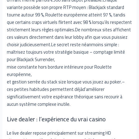
variante possède son propre RTP moyen : Blackjack standard
tourne autour 99 %, Roulette européenne atteint 97 %, tandis
que certains craps virtuels flirtent avec 98 % lorsqu’ils respectent
strictement leurs règles optimales.De nombreux sites affichent
ces valeurs directement dans leur lobby afin que vous puissiez
choisir judicieusement.Le secret reste néanmoins simple :
maîtrisez toujours votre stratégie basique – comptage limité
pour Blackjack Surrender,
mise constante hors bordure intérieure pour Roulette
européenne,
et gestion serrée du stack size lorsque vous jouez au poker.–
ces petites habitudes permettent déjà​d’améliorer
significativement votre espérance théorique sans recourir à
aucun système complexe inutile.​
Live dealer : l’expérience du vrai casino
Le live dealer repose principalement sur streaming HD