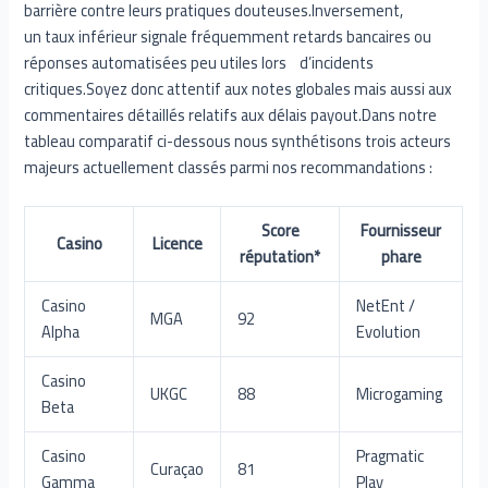
barrière contre leurs pratiques douteuses.Inversement,
un taux inférieur signale fréquemment retards bancaires ou
réponses automatisées peu utiles lors d’incidents
critiques.Soyez donc attentif aux notes globales mais aussi aux
commentaires détaillés relatifs aux délais payout.Dans notre
tableau comparatif ci-dessous nous synthétisons trois acteurs
majeurs actuellement classés parmi nos recommandations :
Score
Fournisseur
Casino
Licence
réputation*
phare
Casino
NetEnt /
MGA
92
Alpha
Evolution
Casino
UKGC
88
Microgaming
Beta
Casino
Pragmatic
Curaçao
81
Gamma
Play