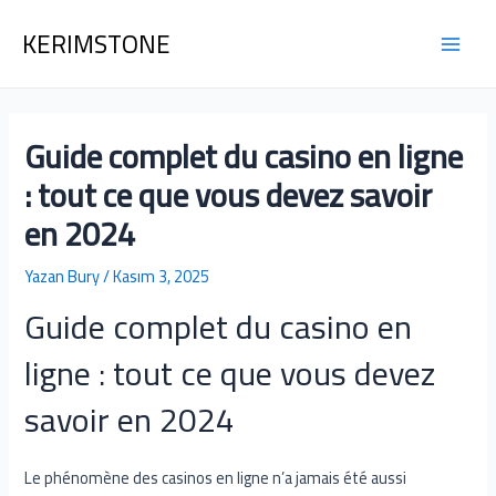
İçeriğe
Yazı
Main
KERIMSTONE
atla
dolaşımı
Men
Guide complet du casino en ligne
: tout ce que vous devez savoir
en 2024
Yazan
Bury
/
Kasım 3, 2025
Guide complet du casino en
ligne : tout ce que vous devez
savoir en 2024
Le phénomène des casinos en ligne n’a jamais été aussi