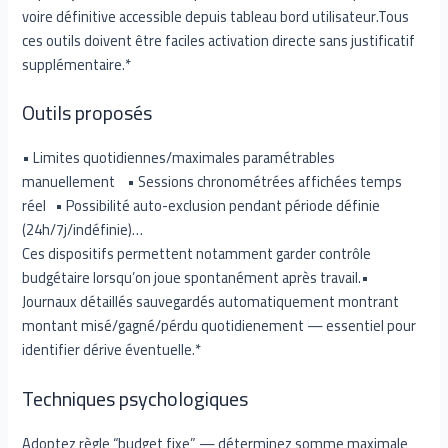
voire définitive accessible depuis tableau bord utilisateur.Tous
ces outils doivent être faciles activation directe sans justificatif
supplémentaire.*
Outils proposés
• Limites quotidiennes/maximales paramétrables
manuellement • Sessions chronométrées affichées temps
réel • Possibilité auto-exclusion pendant période définie
(24h/7j/indéfinie)…
Ces dispositifs permettent notamment garder contrôle
budgétaire lorsqu’on joue spontanément après travail.•
Journaux détaillés sauvegardés automatiquement montrant
montant misé/gagné/pérdu quotidienement — essentiel pour
identifier dérive éventuelle.*
Techniques psychologiques
Adoptez règle “budget fixe” — déterminez somme maximale