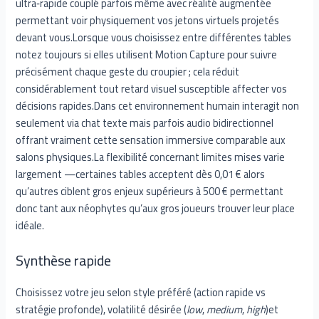
ultra‑rapide couplé parfois même avec réalité augmentée
permettant voir physiquement vos jetons virtuels projetés
devant vous.Lorsque vous choisissez entre différentes tables
notez toujours si elles utilisent Motion Capture pour suivre
précisément chaque geste du croupier ; cela réduit
considérablement tout retard visuel susceptible affecter vos
décisions rapides.Dans cet environnement humain interagit non
seulement via chat texte mais parfois audio bidirectionnel
offrant vraiment cette sensation immersive comparable aux
salons physiques.La flexibilité concernant limites mises varie
largement —certaines tables acceptent dès 0,01 € alors
qu’autres ciblent gros enjeux supérieurs à 500 € permettant
donc tant aux néophytes qu’aux gros joueurs trouver leur place
idéale.​
Synthèse rapide
Choisissez votre jeu selon style préféré (action rapide vs
stratégie profonde), volatilité désirée (
low
,
medium
,
high
)​et