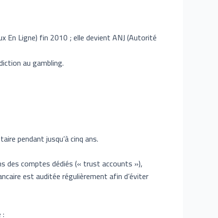
x En Ligne) fin 2010 ; elle devient ANJ (Autorité
diction au gambling.
taire pendant jusqu’à cinq ans.
ns des comptes dédiés (« trust accounts »),
ncaire est auditée régulièrement afin d’éviter
 :