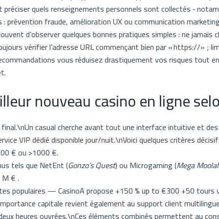
 doit préciser quels renseignements personnels sont collectés ‑ no
les : prévention fraude, amélioration UX ou communication marketin
souvent d’observer quelques bonnes pratiques simples : ne jamais cl
 toujours vérifier l’adresse URL commençant bien par « https://» ; l
recommandations vous réduisez drastiquement vos risques tout en
t.
illeur nouveau casino en ligne sel
 final.\nUn casual cherche avant tout une interface intuitive et de
ervice VIP dédié disponible jour/nuit.\nVoici quelques critères décisif
00 € ou >1000 €.
nus tels que NetEnt (
Gonzo’s Quest
) ou Microgaming (
Mega Moola
 M € .
sites populaires — CasinoA propose +150 % up to €300 +50 tours
mportance capitale revient également au support client multilingue 
ous deux heures ouvrées.\nCes éléments combinés permettent au 