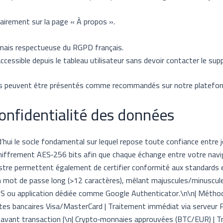
clairement sur la page « À propos ».
ais respectueuse du RGPD français.
ccessible depuis le tableau utilisateur sans devoir contacter le supp
ères peuvent être présentés comme recommandés sur notre platefo
confidentialité des données
’hui le socle fondamental sur lequel repose toute confiance entre j
hiffrement AES‑256 bits afin que chaque échange entre votre navigat
stre permettent également de certifier conformité aux standards
 mot de passe long (>12 caractères), mêlant majuscules/minuscu
S ou application dédiée comme Google Authenticator.\n\n| Méthode
sa/MasterCard | Traitement immédiat via serveur PCI DSS 
re avant transaction |\n| Crypto‑monnaies approuvées (BTC/EUR) | 