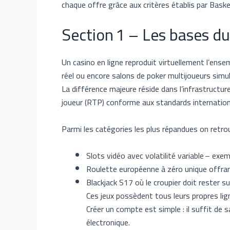
chaque offre grâce aux critères établis par Bask
Section 1 – Les bases du
Un casino en ligne reproduit virtuellement l’ense
réel ou encore salons de poker multijoueurs sim
La différence majeure réside dans l’infrastructure
joueur (RTP) conforme aux standards internatio
Parmi les catégories les plus répandues on retro
Slots vidéo avec volatilité variable – exem
Roulette européenne à zéro unique offran
Blackjack S17 où le croupier doit rester s
Ces jeux possèdent tous leurs propres lign
Créer un compte est simple : il suffit de s
électronique.