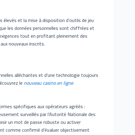
 élevés et la mise à disposition d’outils de jeu
rer que les données personnelles sont chiffrées et
 exigences tout en profitant pleinement des
 aux nouveaux inscrits.
nelles alléchantes et d’une technologie toujours
Découvrez le
nouveau casino en ligne
normes spécifiques aux opérateurs agréés :
eusement surveillés par l’Autorité Nationale des
isir un mot de passe robuste ou activer
utant comme confirmé d’évaluer objectivement