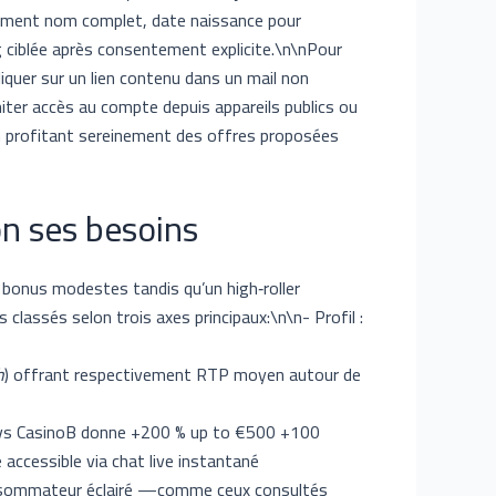
tamment nom complet, date naissance pour
g ciblée après consentement explicite.\n\nPour
iquer sur un lien contenu dans un mail non
imiter accès au compte depuis appareils publics ou
 profitant sereinement des offres proposées
on ses besoins
s bonus modestes tandis qu’un high‑roller
s classés selon trois axes principaux:\n\n- Profil :
h
) offrant respectivement RTP moyen autour de
 vs CasinoB donne +200 % up to €500 +100
accessible via chat live instantané
consommateur éclairé —comme ceux consultés