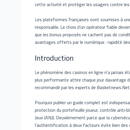
cette activité et protéger les usagers contre les
Les plateformes françaises sont soumises à une lé
responsable. Le choix d’un opérateur fiable devient
que les bonus proposés ne cachent pas de conditi
avantages offerts par le numérique : rapidité des
Introduction
Le phénomène des casinos en ligne n’a jamais été
plus performante attire chaque jour davantage de
recommandé par les experts de Basketnews.Net po
Pourquoi publier un guide complet est indispensa
protection du portefeuille joueur, contrôle anti‑
Jeux (ANJ). Deuxièmement parce que la cybersécu
l’authentification à deux facteurs évite bien d