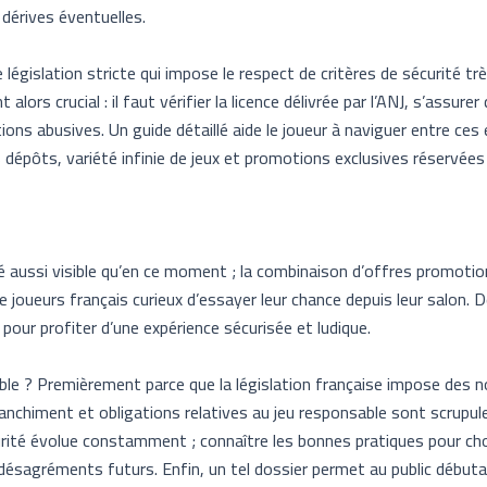
 dérives éventuelles.
gislation stricte qui impose le respect de critères de sécurité très
 alors crucial : il faut vérifier la licence délivrée par l’ANJ, s’assu
ons abusives. Un guide détaillé aide le joueur à naviguer entre ces
 dépôts, variété infinie de jeux et promotions exclusives réservées
 aussi visible qu’en ce moment ; la combinaison d’offres promotion
 joueurs français curieux d’essayer leur chance depuis leur salon. 
ur profiter d’une expérience sécurisée et ludique.
ble ? Premièrement parce que la législation française impose des 
blanchiment et obligations relatives au jeu responsable sont scrupul
rité évolue constamment ; connaître les bonnes pratiques pour cho
es désagréments futurs. Enfin, un tel dossier permet au public déb