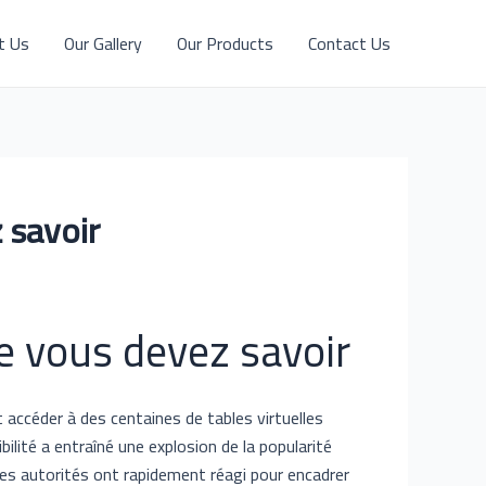
t Us
Our Gallery
Our Products
Contact Us
 savoir
e vous devez savoir
 accéder à des centaines de tables virtuelles
lité a entraîné une explosion de la popularité
 les autorités ont rapidement réagi pour encadrer