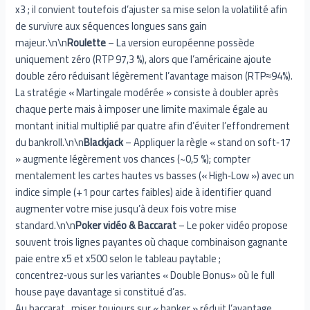
x3 ; il convient toutefois d’ajuster sa mise selon la volatilité afin
de survivre aux séquences longues sans gain
majeur.\n\n
Roulette
– La version européenne possède
uniquement zéro (RTP 97,3 %), alors que l’américaine ajoute
double zéro réduisant légèrement l’avantage maison (
RTP≈94%).
La stratégie « Martingale modérée » consiste à doubler après
chaque perte mais à imposer une limite maximale égale au
montant initial multiplié par quatre afin d’éviter l’effondrement
du bankroll.\n\n
Blackjack
– Appliquer la règle « stand on soft‑17
» augmente légèrement vos chances (~0,5 %); compter
mentalement les cartes hautes vs basses (« High‑Low ») avec un
indice simple (+1 pour cartes faibles) aide à identifier quand
augmenter votre mise jusqu’à deux fois votre mise
standard.\n\n
Poker vidéo & Baccarat
– Le poker vidéo propose
souvent trois lignes payantes où chaque combinaison gagnante
paie entre x5 et x500 selon le tableau paytable ;
concentrez‑vous sur les variantes « Double Bonus» où le full
house paye davantage si constitué d’as.
Au baccarat , miser toujours sur « banker » réduit l’avantage