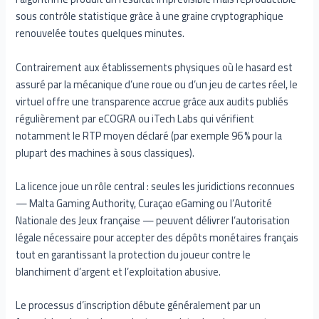
sous contrôle statistique grâce à une graine cryptographique
renouvelée toutes quelques minutes.
Contrairement aux établissements physiques où le hasard est
assuré par la mécanique d’une roue ou d’un jeu de cartes réel, le
virtuel offre une transparence accrue grâce aux audits publiés
régulièrement par eCOGRA ou iTech Labs qui vérifient
notamment le RTP moyen déclaré (par exemple 96 % pour la
plupart des machines à sous classiques).
La licence joue un rôle central : seules les juridictions reconnues
— Malta Gaming Authority, Curaçao eGaming ou l’Autorité
Nationale des Jeux française — peuvent délivrer l’autorisation
légale nécessaire pour accepter des dépôts monétaires français
tout en garantissant la protection du joueur contre le
blanchiment d’argent et l’exploitation abusive.
Le processus d’inscription débute généralement par un