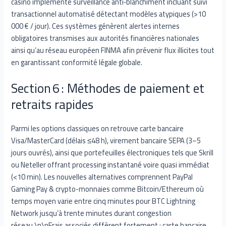
casino implémente surveillance anti‑blanchiment incluant suivi
transactionnel automatisé détectant modèles atypiques (>10
000 € / jour). Ces systèmes génèrent alertes internes
obligatoires transmises aux autorités financières nationales
ainsi qu’au réseau européen FINMA afin prévenir flux illicites tout
en garantissant conformité légale globale.
Section 6 : Méthodes de paiement et
retraits rapides
Parmi les options classiques on retrouve carte bancaire
Visa/MasterCard (délais ≤48 h), virement bancaire SEPA (3–5
jours ouvrés), ainsi que portefeuilles électroniques tels que Skrill
ou Neteller offrant processing instantané voire quasi immédiat
(<10 min). Les nouvelles alternatives comprennent PayPal
Gaming Pay & crypto-monnaies comme Bitcoin/Ethereum où
temps moyen varie entre cinq minutes pour BTC Lightning
Network jusqu’à trente minutes durant congestion
réseau.\n\nFrais associés diffèrent fortement : carte bancaire