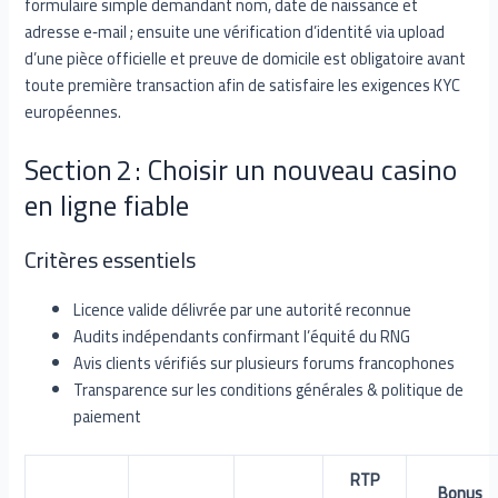
formulaire simple demandant nom, date de naissance et
adresse e‑mail ; ensuite une vérification d’identité via upload
d’une pièce officielle et preuve de domicile est obligatoire avant
toute première transaction afin de satisfaire les exigences KYC
européennes.
Section 2 : Choisir un nouveau casino
en ligne fiable
Critères essentiels
Licence valide délivrée par une autorité reconnue
Audits indépendants confirmant l’équité du RNG
Avis clients vérifiés sur plusieurs forums francophones
Transparence sur les conditions générales & politique de
paiement
RTP
Bonus