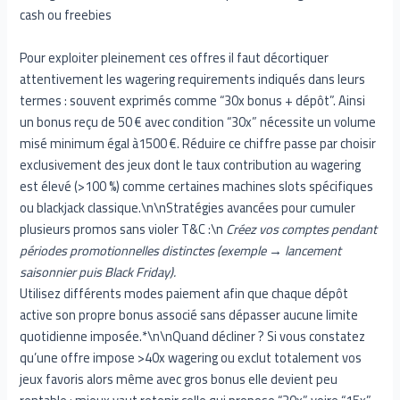
cash ou freebies
Pour exploiter pleinement ces offres il faut décortiquer
attentivement les wagering requirements indiqués dans leurs
termes : souvent exprimés comme “30x bonus + dépôt”. Ainsi
un bonus reçu de 50 € avec condition “30x” nécessite un volume
misé minimum égal à​1500 €. Réduire ce chiffre passe par choisir
exclusivement des jeux dont le taux contribution au wagering
est élevé (>100 %) comme certaines machines slots spécifiques
ou blackjack classique.\n\nStratégies avancées pour cumuler
plusieurs promos sans violer T&C :\n
Créez vos comptes pendant
périodes promotionnelles distinctes (exemple → lancement
saisonnier puis Black Friday).
Utilisez différents modes paiement afin que chaque dépôt
active son propre bonus associé sans dépasser aucune limite
quotidienne imposée.*\n\nQuand décliner ? Si vous constatez
qu’une offre impose >40x wagering ou exclut totalement vos
jeux favoris alors même avec gros bonus elle devient peu