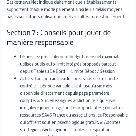
Basketnews.Net indique clairement quels établissements
supportent chaque mode paiement ainsi leurs délais moyens
basés sur retours utilisateurs réels récoltés trimestriellement.
Section 7 : Conseils pour jouer de
manière responsable
Définissez préalablement budget mensuel maximal ­–
utilisez outils auto‑limit intégrés proposés partout
depuis Tableau De Bord → Limite Dépôt / Session .
Activez fonction auto­exclusion si vous sentez perte
contrôle ­– période variable allant jusqu’à six mois
disponible directement depuis page paramètre
compte.
\n
Surveillez signes addiction tels qu’envie
irrégulière jouer malgré pertes importantes ; consultez
ressources SAVS France ou associations Jeu Responsable
qui offrent soutien psychologique gratuit.
\n
Adoptez
stratégies psychologiques simples ­– respiration