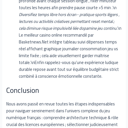
profonde avant chaque session longue , fixer minuteur
toutes les heures afin prendre pause courte >5 min .\n
Diversifiez temps libre hors écran ‑ pratique sports légers ,
lectures ou activités créatives permettant reset mental.;
cela diminue risque impulsivité liée dopamine jeu continu.
\n
Le meilleur casino online recommandé par
Basketnews.Net intègre tableau suivi dépenses temps
réel affichant graphique journalier consommation jeu vs
limite fixée ; cela aide visuellement garder maîtrise
totale.\nEnfin rappelez-vous qu’une expérience ludique
durable repose avant tout sur équilibre budgétaire strict
combiné à conscience émotionnelle constante.
Conclusion
Nous avons passé en revue toutes les étapes indispensables
pour naviguer sereinement dans l’univers complexe du jeu
numérique français : comprendre architecture technique & rôle
crucial des licences européennes ; sélectionner judicieusement