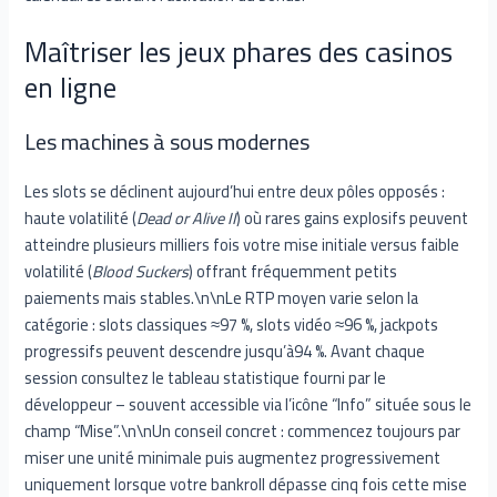
Maîtriser les jeux phares des casinos
en ligne
Les machines à sous modernes
Les slots se déclinent aujourd’hui entre deux pôles opposés :
haute volatilité (
Dead or Alive II
) où rares gains explosifs peuvent
atteindre plusieurs milliers fois votre mise initiale versus faible
volatilité (
Blood Suckers
) offrant fréquemment petits
paiements mais stables.\n\nLe RTP moyen varie selon la
catégorie : slots classiques ≈97 %, slots vidéo ≈96 %, jackpots
progressifs peuvent descendre jusqu’à94 %. Avant chaque
session consultez le tableau statistique fourni par le
développeur – souvent accessible via l’icône “Info” située sous le
champ “Mise”.\n\nUn conseil concret : commencez toujours par
miser une unité minimale puis augmentez progressivement
uniquement lorsque votre bankroll dépasse cinq fois cette mise