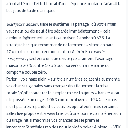
afin d’atténuer l’effet brutal d’une séquence perdante.\n\n###
Les jeux de table classiques
Blackjack français
utilise le système “la partage” où votre main
vaut neuf ou dix peut être séparée immédiatement – cela
diminue légèrement l’avantage maison à environ 0·42 %. La
stratégie basique recommande notamment « stand on hard
17 » contre un croupier montrant un As.\n\nEn
roulette
européenne
, seul zéro unique existe ; cela ramène l’avantage
maison à 2·7 % contre 5·26 % pour sa version américaine qui
comporte double zéro.
Parier « voisinage plein » sur trois numéros adjacents augmente
vos chances globales sans changer drastiquement la mise
totale.\n\nBaccarat reste simple : misez toujours « banker » car
elle possède un edge≈1·06 % contre « player »≈1·24 %. Le craps
n’est pas très répandu chez tous les opérateurs mais certaines
salles live proposent « Pass Line » où une bonne compréhension
du tirage initial maximise vos chances dès le premier
lancer.\n\nStratégies rapides pour le vidéo poker & bingo → VPK