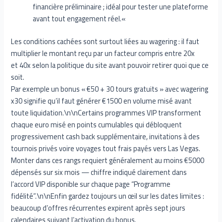
financière préliminaire ; idéal pour tester une plateforme
avant tout engagement réel.«
Les conditions cachées sont surtout liées au wagering : il faut
multiplier le montant reçu par un facteur compris entre 20x
et 40x selon la politique du site avant pouvoir retirer quoi que ce
soit.
Par exemple un bonus « €50 + 30 tours gratuits » avec wagering
x30 signifie qu’il faut générer €1500 en volume misé avant
toute liquidation.\n\nCertains programmes VIP transforment
chaque euro misé en points cumulables qui débloquent
progressivement cash back supplémentaire, invitations à des
tournois privés voire voyages tout frais payés vers Las Vegas.
Monter dans ces rangs requiert généralement au moins €5000
dépensés sur six mois — chiffre indiqué clairement dans
l’accord VIP disponible sur chaque page “Programme
fidélité”.\n\nEnfin gardez toujours un œil sur les dates limites :
beaucoup d’offres récurrentes expirent après sept jours
calendaires suivant l’activation du bonus.