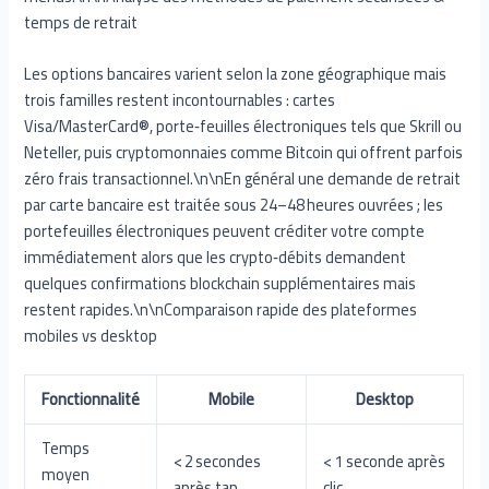
temps de retrait
Les options bancaires varient selon la zone géographique mais
trois familles restent incontournables : cartes
Visa/MasterCard®, porte‑feuilles électroniques tels que Skrill ou
Neteller, puis cryptomonnaies comme Bitcoin qui offrent parfois
zéro frais transactionnel.\n\nEn général une demande de retrait
par carte bancaire est traitée sous 24–48 heures ouvrées ; les
portefeuilles électroniques peuvent créditer votre compte
immédiatement alors que les crypto‑débits demandent
quelques confirmations blockchain supplémentaires mais
restent rapides.\n\nComparaison rapide des plateformes
mobiles vs desktop
Fonctionnalité
Mobile
Desktop
Temps
< 2 secondes
< 1 seconde après
moyen
après tap
clic