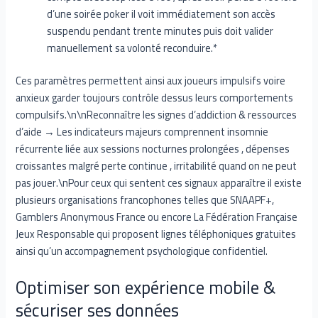
d’une soirée poker il voit immédiatement son accès
suspendu pendant trente minutes puis doit valider
manuellement sa volonté reconduire.*
Ces paramètres permettent ainsi aux joueurs impulsifs voire
anxieux garder toujours contrôle dessus leurs comportements
compulsifs.\n\nReconnaître les signes d’addiction & ressources
d’aide → Les indicateurs majeurs comprennent insomnie
récurrente liée aux sessions nocturnes prolongées , dépenses
croissantes malgré perte continue , irritabilité quand on ne peut
pas jouer.\nPour ceux qui sentent ces signaux apparaître il existe
plusieurs organisations francophones telles que SNAAPF+,
Gamblers Anonymous France ou encore La Fédération Française
Jeux Responsable qui proposent lignes téléphoniques gratuites
ainsi qu’un accompagnement psychologique confidentiel.
Optimiser son expérience mobile &
sécuriser ses données