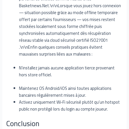
Basketnews.Net.\n\nLorsque vous jouez hors connexion
— situation possible grâce au mode offline temporaire
offert par certains fournisseurs — vos mises restent
stockées localement sous forme chiffrée puis
synchronisées automatiquement dès récupération
réseau stable via cloud sécurisé certifié ISO27001
.\n\nEnfin quelques conseils pratiques évitent
mauvaises surprises liées aux malwares :
N’installez jamais aucune application tierce provenant
hors store officiel.
Maintenez OS Android/iOS ainsi toutes applications
bancaires régulièrement mises à jour.
Activez uniquement Wi‑Fi sécurisé plutôt qu’un hotspot
public non protégé lors du login au compte joueur.
Conclusion