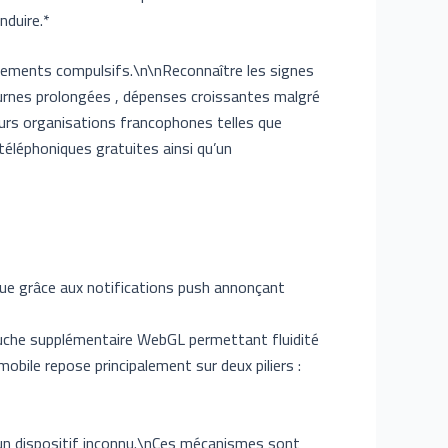
nduire.*
rtements compulsifs.\n\nReconnaître les signes
turnes prolongées , dépenses croissantes malgré
ieurs organisations francophones telles que
léphoniques gratuites ainsi qu’un
que grâce aux notifications push annonçant
couche supplémentaire WebGL permettant fluidité
ile repose principalement sur deux piliers :
 un dispositif inconnu.\nCes mécanismes sont