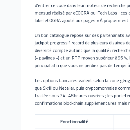
d’entrer ce code dans leur moteur de recherche 
mensuel réalisé par eCOGRA ou iTech Labs ; ces 
label eCOGRA ajouté aux pages « À propos » est d
Un bon catalogue repose sur des partenariats av
jackpot progressif record de plusieurs dizaines d
diversité compte autant que la qualité : recherc
(« paylines ») et un RTP moyen supérieur à 96 %. 
principal afin que vous ne perdiez pas de temps
Les options bancaires varient selon la zone géog
que Skrill ou Neteller, puis cryptomonnaies comm
traitée sous 24–48 heures ouvrées ; les portefe
confirmations blockchain supplémentaires mais 
Fonctionnalité