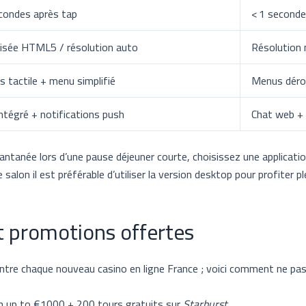
econdes après tap
< 1 seconde 
isée HTML5 / résolution auto
Résolution 
 tactile + menu simplifié
Menus dérou
ntégré + notifications push
Chat web +
nstantanée lors d’une pause déjeuner courte, choisissez une applic
salon il est préférable d’utiliser la version desktop pour profiter
 promotions offertes
re chaque nouveau casino en ligne France ; voici comment ne pas s
 up to €1000 + 200 tours gratuits sur
Starburst
.