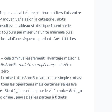
ifs peuvent atteindre plusieurs milliers fois votre
moyen varie selon la catégorie : slots
ultez le tableau statistique fourni par le
 toujours par miser une unité minimale puis
t brutal d’une séquence perdante.\n\n### Les
 – cela diminue légèrement l’avantage maison à
n As.\n\nEn
roulette européenne
, seul zéro
 zéro.
la mise totale.\n\nBaccarat reste simple : misez
tous les opérateurs mais certaines salles live
n\nStratégies rapides pour le vidéo poker & bingo
nline , privilégiez les parties à tickets