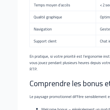
Temps moyen d’accès
< 2 s
Qualité graphique
Optim
Navigation
Gestes
Support client
Chat i
En pratique, si votre priorité est l’ergonomie i
vous jouez pendant plusieurs heures depuis votre 
RTP.
Comprendre les bonus et
Le paysage promotionnel diffère sensiblement ent
Welcome bonus – généralement un match