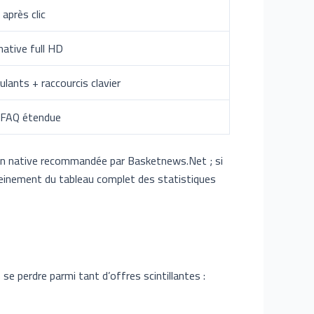
après clic
native full HD
lants + raccourcis clavier
 FAQ étendue
ation native recommandée par Basketnews.Net ; si
 pleinement du tableau complet des statistiques
e perdre parmi tant d’offres scintillantes :