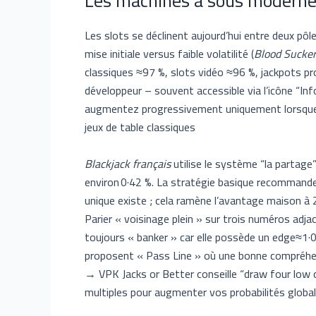
Les machines à sous modern
Les slots se déclinent aujourd’hui entre deux pôle
mise initiale versus faible volatilité (
Blood Sucke
classiques ≈97 %, slots vidéo ≈96 %, jackpots pr
développeur – souvent accessible via l’icône “In
augmentez progressivement uniquement lorsque vo
jeux de table classiques
Blackjack français
utilise le système “la partag
environ 0·42 %. La stratégie basique recomman
unique existe ; cela ramène l’avantage maison à 
Parier « voisinage plein » sur trois numéros ad
toujours « banker » car elle possède un edge≈1·0
proposent « Pass Line » où une bonne compréhensi
→ VPK Jacks or Better conseille “draw four low ca
multiples pour augmenter vos probabilités global