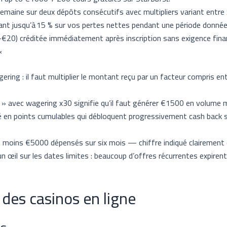
aine sur deux dépôts consécutifs avec multipliers variant entre
nt jusqu’à 15 % sur vos pertes nettes pendant une période donnée
) créditée immédiatement après inscription sans exigence financiè
«
ring : il faut multiplier le montant reçu par un facteur compris ent
» avec wagering x30 signifie qu’il faut générer €1500 en volume m
n points cumulables qui débloquent progressivement cash back sup
moins €5000 dépensés sur six mois — chiffre indiqué clairement d
 œil sur les dates limites : beaucoup d’offres récurrentes expirent 
 des casinos en ligne