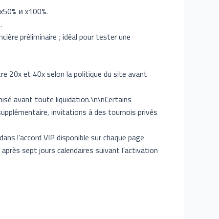
 x50% и x100%.
.
re préliminaire ; idéal pour tester une
re 20x et 40x selon la politique du site avant
isé avant toute liquidation.\n\nCertains
plémentaire, invitations à des tournois privés
ans l’accord VIP disponible sur chaque page
après sept jours calendaires suivant l’activation