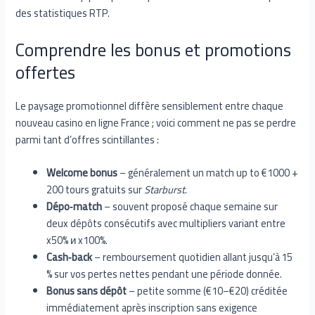
des statistiques RTP.
Comprendre les bonus et promotions
offertes
Le paysage promotionnel diffère sensiblement entre chaque
nouveau casino en ligne France ; voici comment ne pas se perdre
parmi tant d’offres scintillantes :
Welcome bonus
– généralement un match up to €1000 +
200 tours gratuits sur
Starburst
.
Dépo‑match
– souvent proposé chaque semaine sur
deux dépôts consécutifs avec multipliers variant entre
x50% и x100%.
Cash‑back
– remboursement quotidien allant jusqu’à 15
% sur vos pertes nettes pendant une période donnée.
Bonus sans dépôt
– petite somme (€10–€20) créditée
immédiatement après inscription sans exigence