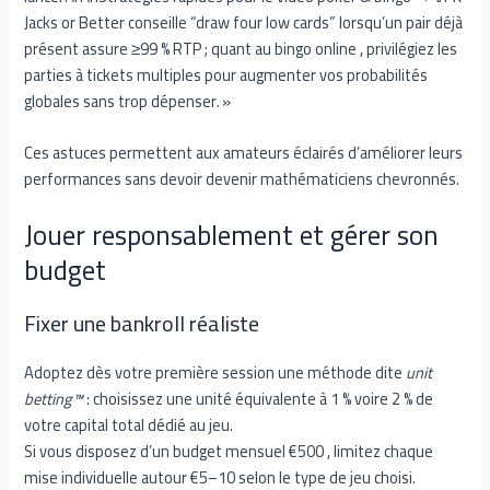
Jacks or Better conseille “draw four low cards” lorsqu’un pair déjà
présent assure ≥99 % RTP ; quant au bingo online , privilégiez les
parties à tickets multiples pour augmenter vos probabilités
globales sans trop dépenser. »
Ces astuces permettent aux amateurs éclairés d’améliorer leurs
performances sans devoir devenir mathématiciens chevronnés.
Jouer responsablement et gérer son
budget
Fixer une bankroll réaliste
Adoptez dès votre première session une méthode dite
unit
betting™
: choisissez une unité équivalente à 1 % voire 2 % de
votre capital total dédié au jeu.
Si vous disposez d’un budget mensuel €500 , limitez chaque
mise individuelle autour €5–10 selon le type de jeu choisi.