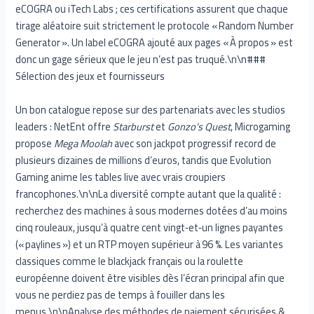
eCOGRA ou iTech Labs ; ces certifications assurent que chaque
tirage aléatoire suit strictement le protocole « Random Number
Generator ». Un label eCOGRA ajouté aux pages « À propos » est
donc un gage sérieux que le jeu n’est pas truqué.\n\n###
Sélection des jeux et fournisseurs
Un bon catalogue repose sur des partenariats avec les studios
leaders : NetEnt offre
Starburst
et
Gonzo’s Quest
, Microgaming
propose
Mega Moolah
avec son jackpot progressif record de
plusieurs dizaines de millions d’euros, tandis que Evolution
Gaming anime les tables live avec vrais croupiers
francophones.\n\nLa diversité compte autant que la qualité :
recherchez des machines à sous modernes dotées d’au moins
cinq rouleaux, jusqu’à quatre cent vingt‑et‑un lignes payantes
(« paylines ») et un RTP moyen supérieur à 96 %. Les variantes
classiques comme le blackjack français ou la roulette
européenne doivent être visibles dès l’écran principal afin que
vous ne perdiez pas de temps à fouiller dans les
menus.\n\nAnalyse des méthodes de paiement sécurisées &