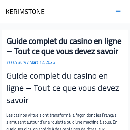
İçeriğe
Yazı
Main
KERIMSTONE
atla
dolaşımı
Men
Guide complet du casino en ligne
– Tout ce que vous devez savoir
Yazan
Bury
/
Mart 12, 2026
Guide complet du casino en
ligne – Tout ce que vous devez
savoir
Les casinos virtuels ont transformé la façon dont les Français
s’amusent autour d’une roulette ou d’une machine à sous. En
quelques clics, on accède à des centaines de titres, aux