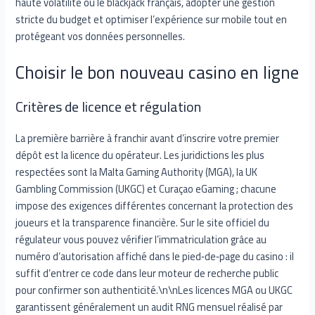
haute volatilité ou le blackjack français, adopter une gestion
stricte du budget et optimiser l’expérience sur mobile tout en
protégeant vos données personnelles.
Choisir le bon nouveau casino en ligne
Critères de licence et régulation
La première barrière à franchir avant d’inscrire votre premier
dépôt est la licence du opérateur. Les juridictions les plus
respectées sont la Malta Gaming Authority (MGA), la UK
Gambling Commission (UKGC) et Curaçao eGaming ; chacune
impose des exigences différentes concernant la protection des
joueurs et la transparence financière. Sur le site officiel du
régulateur vous pouvez vérifier l’immatriculation grâce au
numéro d’autorisation affiché dans le pied‑de‑page du casino : il
suffit d’entrer ce code dans leur moteur de recherche public
pour confirmer son authenticité.\n\nLes licences MGA ou UKGC
garantissent généralement un audit RNG mensuel réalisé par