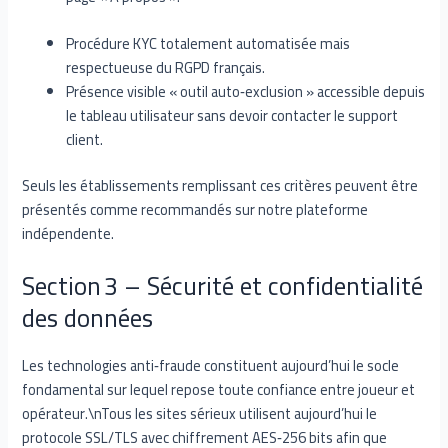
Procédure KYC totalement automatisée mais
respectueuse du RGPD français.
Présence visible « outil auto‑exclusion » accessible depuis
le tableau utilisateur sans devoir contacter le support
client.
Seuls les établissements remplissant ces critères peuvent être
présentés comme recommandés sur notre plateforme
indépendente.
Section 3 – Sécurité et confidentialité
des données
Les technologies anti‑fraude constituent aujourd’hui le socle
fondamental sur lequel repose toute confiance entre joueur et
opérateur.\nTous les sites sérieux utilisent aujourd’hui le
protocole SSL/TLS avec chiffrement AES‑256 bits afin que