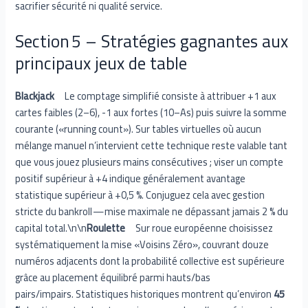
sacrifier sécurité ni qualité service.
Section 5 – Stratégies gagnantes aux
principaux jeux de table
Blackjack
Le comptage simplifié consiste à attribuer +1 aux
cartes faibles (2–6), -1 aux fortes (10–As) puis suivre la somme
courante («​running count​»). Sur tables virtuelles où aucun
mélange manuel n’intervient cette technique reste valable tant
que vous jouez plusieurs mains consécutives ; viser un compte
positif supérieur à +4 indique généralement avantage
statistique supérieur à +0,5 %. Conjuguez cela avec gestion
stricte du bankroll — mise maximale ne dépassant jamais 2 % du
capital total.\n\n
Roulette
Sur roue européenne choisissez
systématiquement la mise «​Voisins Zéro​», couvrant douze
numéros adjacents dont la probabilité collective est supérieure
grâce au placement équilibré parmi hauts/bas
pairs/impairs. Statistiques historiques montrent qu’environ
45