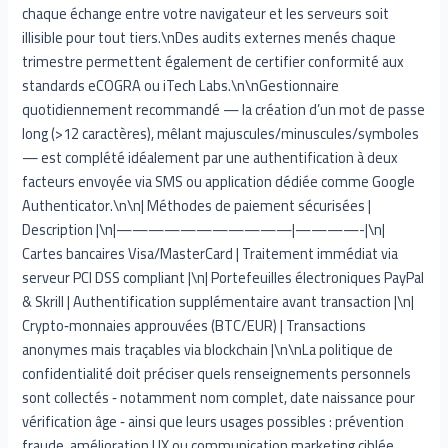
chaque échange entre votre navigateur et les serveurs soit
illisible pour tout tiers.\nDes audits externes menés chaque
trimestre permettent également de certifier conformité aux
standards eCOGRA ou iTech Labs.\n\nGestionnaire
quotidiennement recommandé — la création d’un mot de passe
long (>12 caractères), mêlant majuscules/minuscules/symboles
— est complété idéalement par une authentification à deux
facteurs envoyée via SMS ou application dédiée comme Google
Authenticator.\n\n| Méthodes de paiement sécurisées |
Description |\n|———————————|————-|\n|
Cartes bancaires Visa/MasterCard | Traitement immédiat via
serveur PCI DSS compliant |\n| Portefeuilles électroniques PayPal
& Skrill | Authentification supplémentaire avant transaction |\n|
Crypto‑monnaies approuvées (BTC/EUR) | Transactions
anonymes mais traçables via blockchain |\n\nLa politique de
confidentialité doit préciser quels renseignements personnels
sont collectés ‑ notamment nom complet, date naissance pour
vérification âge ‑ ainsi que leurs usages possibles : prévention
fraude, amélioration UX ou communication marketing ciblée