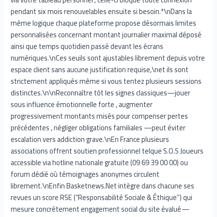
pendant six mois renouvelables ensuite si besoin.*\nDans la
même logique chaque plateforme propose désormais limites
personnalisées concernant montant journalier maximal déposé
ainsi que temps quotidien passé devant les écrans
numériques.\nCes seuils sont ajustables librement depuis votre
espace client sans aucune justification requise,\net ils sont
strictement appliqués même si vous tentez plusieurs sessions
distinctes.\n\nReconnaître tôt les signes classiques—jouer
sous influence émotionnelle forte , augmenter
progressivement montants misés pour compenser pertes
précédentes , négliger obligations familiales —peut éviter
escalation vers addiction grave.\nEn France plusieurs
associations offrent soutien professionnel telque S.O.S Joueurs
accessible via hotline nationale gratuite (09 69 39 00 00) ou
forum dédié où témoignages anonymes circulent
librement.\nEnfin Basketnews.Net intègre dans chacune ses
revues un score RSE (“Responsabilité Sociale & Éthique”) qui
mesure concrètement engagement social du site évalué —