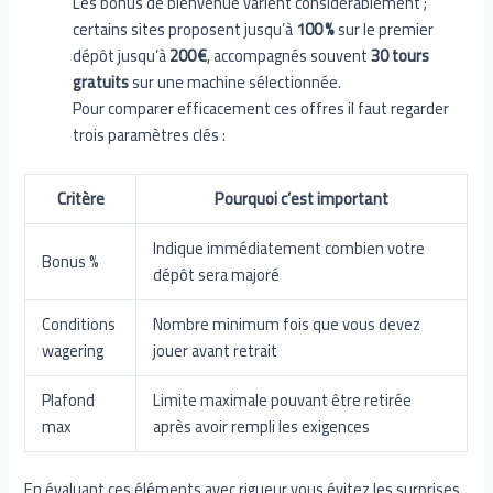
Les bonus de bienvenue varient considérablement ;
certains sites proposent jusqu’à
100 %
sur le premier
dépôt jusqu’à
200 €
, accompagnés souvent
30 tours
gratuits
sur une machine sélectionnée.
Pour comparer efficacement ces offres il faut regarder
trois paramètres clés :
Critère
Pourquoi c’est important
Indique immédiatement combien votre
Bonus %
dépôt sera majoré
Conditions
Nombre minimum fois que vous devez
wagering
jouer avant retrait
Plafond
Limite maximale pouvant être retirée
max
après avoir rempli les exigences
En évaluant ces éléments avec rigueur vous évitez les surprises