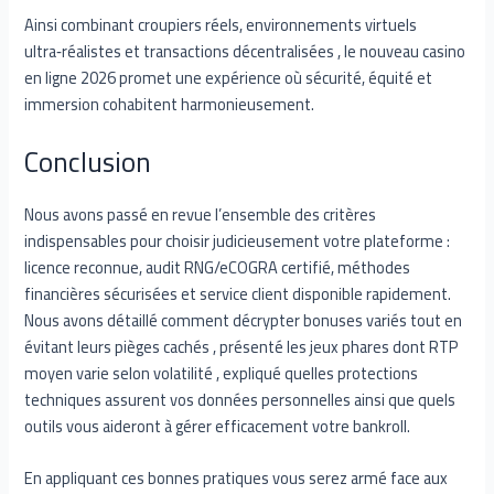
Ainsi combinant croupiers réels, environnements virtuels
ultra‑réalistes et transactions décentralisées , le nouveau casino
en ligne 2026 promet une expérience où sécurité, équité et
immersion cohabitent harmonieusement.
Conclusion
Nous avons passé en revue l’ensemble des critères
indispensables pour choisir judicieusement votre plateforme :
licence reconnue, audit RNG/eCOGRA certifié, méthodes
financières sécurisées et service client disponible rapidement.
Nous avons détaillé comment décrypter bonuses variés tout en
évitant leurs pièges cachés , présenté les jeux phares dont RTP
moyen varie selon volatilité , expliqué quelles protections
techniques assurent vos données personnelles ainsi que quels
outils vous aideront à gérer efficacement votre bankroll.
En appliquant ces bonnes pratiques vous serez armé face aux