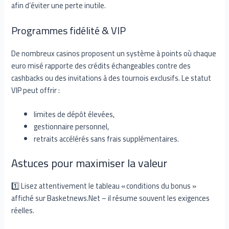
afin d’éviter une perte inutile.
Programmes fidélité & VIP
De nombreux casinos proposent un système à points où chaque
euro misé rapporte des crédits échangeables contre des
cashbacks ou des invitations à des tournois exclusifs. Le statut
VIP peut offrir :
limites de dépôt élevées,
gestionnaire personnel,
retraits accélérés sans frais supplémentaires.
Astuces pour maximiser la valeur
1️⃣ Lisez attentivement le tableau « conditions du bonus »
affiché sur Basketnews.Net – il résume souvent les exigences
réelles.