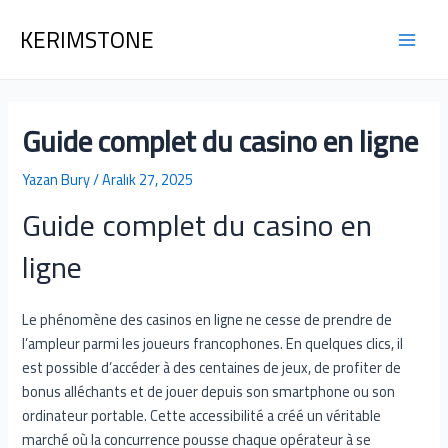
İçeriğe
Yazı
Main
KERIMSTONE
atla
dolaşımı
Men
Guide complet du casino en ligne
Yazan
Bury
/
Aralık 27, 2025
Guide complet du casino en
ligne
Le phénomène des casinos en ligne ne cesse de prendre de
l’ampleur parmi les joueurs francophones. En quelques clics, il
est possible d’accéder à des centaines de jeux, de profiter de
bonus alléchants et de jouer depuis son smartphone ou son
ordinateur portable. Cette accessibilité a créé un véritable
marché où la concurrence pousse chaque opérateur à se