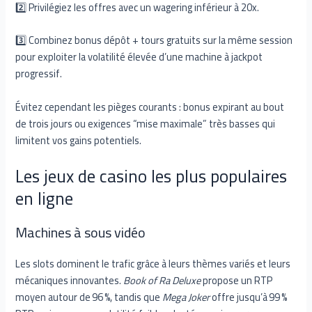
2️⃣ Privilégiez les offres avec un wagering inférieur à 20x.
3️⃣ Combinez bonus dépôt + tours gratuits sur la même session
pour exploiter la volatilité élevée d’une machine à jackpot
progressif.
Évitez cependant les pièges courants : bonus expirant au bout
de trois jours ou exigences “mise maximale” très basses qui
limitent vos gains potentiels.
Les jeux de casino les plus populaires
en ligne
Machines à sous vidéo
Les slots dominent le trafic grâce à leurs thèmes variés et leurs
mécaniques innovantes.
Book of Ra Deluxe
propose un RTP
moyen autour de 96 %, tandis que
Mega Joker
offre jusqu’à 99 %