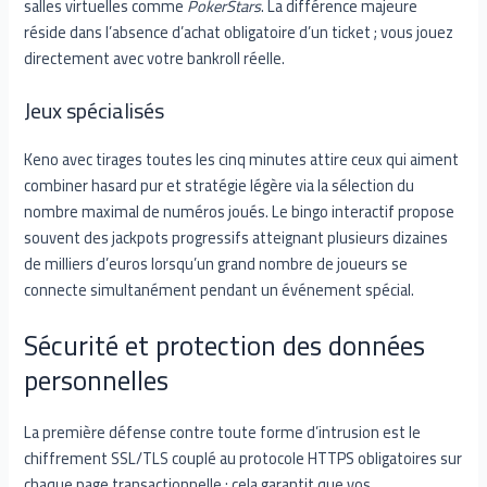
salles virtuelles comme
PokerStars
. La différence majeure
réside dans l’absence d’achat obligatoire d’un ticket ; vous jouez
directement avec votre bankroll réelle.
Jeux spécialisés
Keno avec tirages toutes les cinq minutes attire ceux qui aiment
combiner hasard pur et stratégie légère via la sélection du
nombre maximal de numéros joués. Le bingo interactif propose
souvent des jackpots progressifs atteignant plusieurs dizaines
de milliers d’euros lorsqu’un grand nombre de joueurs se
connecte simultanément pendant un événement spécial.
Sécurité et protection des données
personnelles
La première défense contre toute forme d’intrusion est le
chiffrement SSL/TLS couplé au protocole HTTPS obligatoires sur
chaque page transactionnelle ; cela garantit que vos