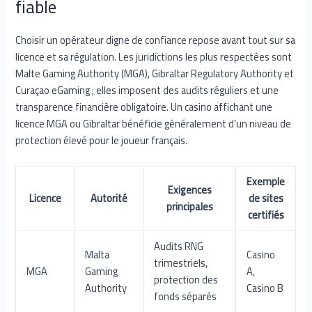
fiable
Choisir un opérateur digne de confiance repose avant tout sur sa
licence et sa régulation. Les juridictions les plus respectées sont
Malte Gaming Authority (MGA), Gibraltar Regulatory Authority et
Curaçao eGaming ; elles imposent des audits réguliers et une
transparence financière obligatoire. Un casino affichant une
licence MGA ou Gibraltar bénéficie généralement d’un niveau de
protection élevé pour le joueur français.
Exemple
Exigences
Licence
Autorité
de sites
principales
certifiés
Audits RNG
Malta
Casino
trimestriels,
MGA
Gaming
A,
protection des
Authority
Casino B
fonds séparés