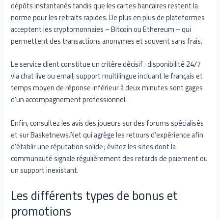
dépôts instantanés tandis que les cartes bancaires restent la
norme pour les retraits rapides. De plus en plus de plateformes
acceptent les cryptomonnaies – Bitcoin ou Ethereum – qui
permettent des transactions anonymes et souvent sans frais.
Le service client constitue un critère décisif : disponibilité 24/7
via chat live ou email, support multilingue incluant le français et
temps moyen de réponse inférieur à deux minutes sont gages
d’un accompagnement professionnel.
Enfin, consultez les avis des joueurs sur des forums spécialisés
et sur Basketnews.Net qui agrège les retours d’expérience afin
d’établir une réputation solide ; évitez les sites dont la
communauté signale régulièrement des retards de paiement ou
un support inexistant.
Les différents types de bonus et
promotions