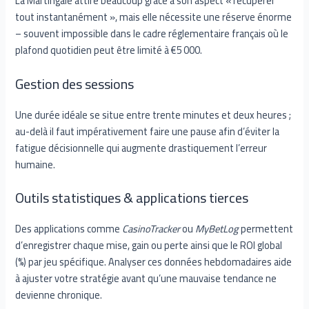
La Martingale attire beaucoup grâce à son aspect « récupérer
tout instantanément », mais elle nécessite une réserve énorme
– souvent impossible dans le cadre réglementaire français où le
plafond quotidien peut être limité à €5 000.
Gestion des sessions
Une durée idéale se situe entre trente minutes et deux heures ;
au-delà il faut impérativement faire une pause afin d’éviter la
fatigue décisionnelle qui augmente drastiquement l’erreur
humaine.
Outils statistiques & applications tierces
Des applications comme
CasinoTracker
ou
MyBetLog
permettent
d’enregistrer chaque mise, gain ou perte ainsi que le ROI global
(%) par jeu spécifique. Analyser ces données hebdomadaires aide
à ajuster votre stratégie avant qu’une mauvaise tendance ne
devienne chronique.