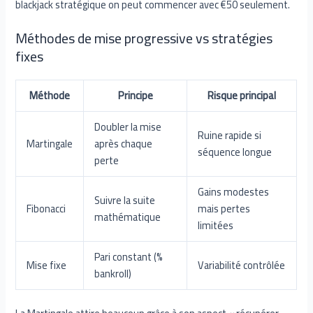
blackjack stratégique on peut commencer avec €50 seulement.
Méthodes de mise progressive vs stratégies
fixes
Méthode
Principe
Risque principal
Doubler la mise
Ruine rapide si
Martingale
après chaque
séquence longue
perte
Gains modestes
Suivre la suite
Fibonacci
mais pertes
mathématique
limitées
Pari constant (%
Mise fixe
Variabilité contrôlée
bankroll)