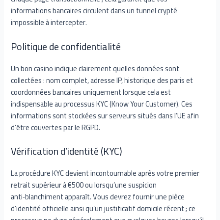
informations bancaires circulent dans un tunnel crypté
impossible à intercepter.
Politique de confidentialité
Un bon casino indique clairement quelles données sont
collectées : nom complet, adresse IP, historique des paris et
coordonnées bancaires uniquement lorsque cela est
indispensable au processus KYC (Know Your Customer). Ces
informations sont stockées sur serveurs situés dans l’UE afin
d’être couvertes par le RGPD.
Vérification d’identité (KYC)
La procédure KYC devient incontournable après votre premier
retrait supérieur à €500 ou lorsqu’une suspicion
anti‑blanchiment apparaît. Vous devrez fournir une pièce
d’identité officielle ainsi qu’un justificatif domicile récent ; ce