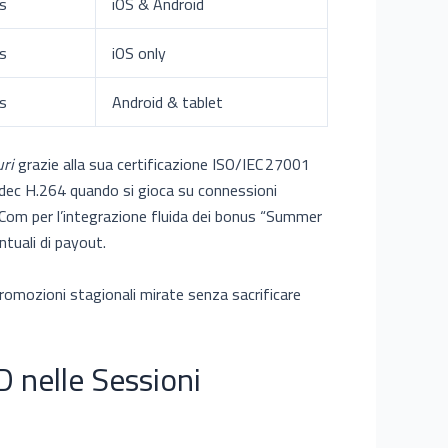
s
iOS & Android
s
iOS only
s
Android & tablet
ri
grazie alla sua certificazione ISO/IEC 27001
codec H.264 quando si gioca su connessioni
.Com per l’integrazione fluida dei bonus “Summer
ntuali di payout.
promozioni stagionali mirate senza sacrificare
D nelle Sessioni