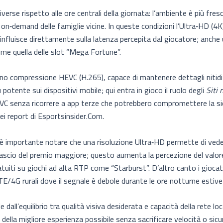
iverse rispetto alle ore centrali della giornata: l’ambiente è più fr
on‑demand delle famiglie vicine. In queste condizioni l’Ultra‑HD (4K)
a influisce direttamente sulla latenza percepita dal giocatore; anc
me quella delle slot “Mega Fortune”.
compressione HEVC (H.265), capace di mantenere dettagli nitidi pu
potente sui dispositivi mobile; qui entra in gioco il ruolo degli
Siti
 senza ricorrere a app terze che potrebbero compromettere la sicu
i report di Esportsinsider.Com.
è importante notare che una risoluzione Ultra‑HD permette di vedere 
rilascio del premio maggiore; questo aumenta la percezione del valo
uiti su giochi ad alta RTP come “Starburst”. D’altro canto i giocat
E/4G rurali dove il segnale è debole durante le ore notturne estive v
 dall’equilibrio tra qualità visiva desiderata e capacità della rete lo
della migliore esperienza possibile senza sacrificare velocità o sicu