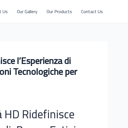
t Us
Our Gallery
Our Products
Contact Us
isce l’Esperienza di
ioni Tecnologiche per
à HD Ridefinisce