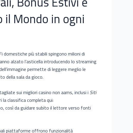
ali, Bonus Estivi e
o il Mondo in ogni
Fi domestiche più stabili spingono milioni di
hanno alzato l’asticella introducendo lo streaming
 dell’immagine permette di leggere meglio le
to della sala da gioco.
agliate sui migliori casino non aams, inclusi i
Siti
la classifica completa qui:
, così da guidare subito il lettore verso fonti
uali piattaforme offrono funzionalità