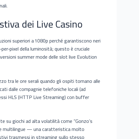
ali.
stiva dei Live Casino
uzioni superiori a 1080p perché garantiscono neri
per‑pixel della luminosità; questo è cruciale
e versioni summer mode delle slot live Evolution
zo tra le ore serali quando gli ospiti tornano alle
cati dalle compagnie telefoniche locali (ad
ressi HLS (HTTP Live Streaming) con buffer
e su giochi ad alta volatilità come “Gonzo’s
ale multilingue — una caratteristica molto
stivi trasmessi in streaming sullo stesso