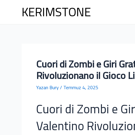
İçeriğe
Yazı
KERIMSTONE
atla
dolaşımı
Cuori di Zombi e Giri Gra
Rivoluzionano il Gioco L
Yazan
Bury
/
Temmuz 4, 2025
Cuori di Zombi e Gir
Valentino Rivoluzio