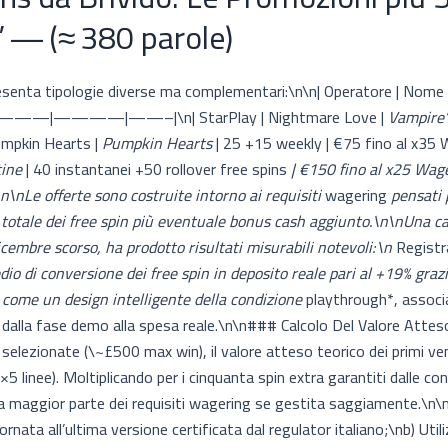
 — (≈ 380 parole)
resenta tipologie diverse ma complementari:\n\n| Operatore | Nome
|————|——–|\n| StarPlay | Nightmare Love |
Vampire’
Pumpkin Hearts |
Pumpkin Hearts
| 25 +15 weekly | €75 fino al x35 W
ine
| 40 instantanei +50 rollover free spins
| €150 fino al x25 Wage
n\nLe offerte sono costruite intorno ai requisiti
wagering
pensati 
e totale dei free spin più eventuale bonus cash aggiunto.\n\nUna
cembre scorso, ha prodotto risultati misurabili notevoli:\n
Registr
io di conversione dei free spin in deposito reale pari al +19% graz
 come un design intelligente della condizione
playthrough*, associ
i dalla fase demo alla spesa reale.\n\n### Calcolo Del Valore Att
ne selezionate (\~£500 max win), il valore atteso teorico dei primi ven
 linee). Moltiplicando per i cinquanta spin extra garantiti dalle co
la maggior parte dei requisiti wagering se gestita saggiamente.\n\
ornata all’ultima versione certificata dal regulator italiano;\nb) Util