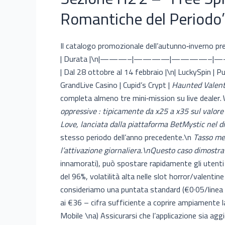
Romantiche del Periodo”
Il catalogo promozionale dell’autunno‐inverno p
| Durata |\n|———–|————|————–|————
| Dal 28 ottobre al 14 febbraio |\n| LuckySpin | 
GrandLive Casino | Cupid’s Crypt |
Haunted Valent
completa almeno tre mini‑mission su live dealer.
\
oppressive : tipicamente da x25 a x35 sul valor
Love, lanciata dalla piattaforma BetMystic nel di
stesso periodo dell’anno precedente.\n
Tasso med
l’attivazione giornaliera.\nQuesto caso dimostra
innamorati), può spostare rapidamente gli utent
del ‎96%, volatilità alta nelle slot horror/valenti
consideriamo una puntata standard (€0·05/linea ×5
ai €36 – cifra sufficiente a coprire ampiamente 
Mobile \na) Assicurarsi che l’applicazione sia aggi