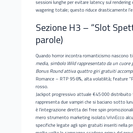
sessioni lunghe per evitare latency sul rendering 
wagering totale; questo riduce drasticamente l’esp
Sezione H3 – “Slot Spett
parole)
Quando horror incontra romanticismo nascono tito
media, simbolo Wild rappresentato da un cuore p
Bonus Round attiva quattro giri gratuiti accomp
Romance – RTP ‎95·8%, alta volatilità; feature 
rosso.
Jackpot progressivo attuale €45 000 distribuito
rappresenta due vampiri che si baciano sotto luna
è l’integrazione diretta dei free spin promozional
mero strumento marketing isolato.\n\nEcco alcuni
specifiche legate agli spin gratuiti inseriti nella
molte volte le campagne scadono prima del prev