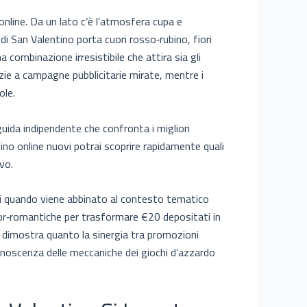
 online. Da un lato c’è l’atmosfera cupa e
di San Valentino porta cuori rosso‑rubino, fiori
 combinazione irresistibile che attira sia gli
azie a campagne pubblicitarie mirate, mentre i
ole.
guida indipendente che confronta i migliori
asino online nuovi potrai scoprire rapidamente quali
vo.
ari quando viene abbinato al contesto tematico
or‑romantiche per trasformare €20 depositati in
so dimostra quanto la sinergia tra promozioni
onoscenza delle meccaniche dei giochi d’azzardo