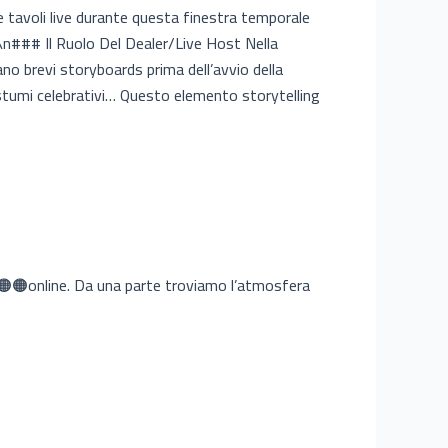
tavoli live durante questa finestra temporale
n\n### Il Ruolo Del Dealer/Live Host Nella
no brevi storyboards prima dell’avvio della
ostumi celebrativi… Questo elemento storytelling
‍‌‍‍‌️️️️️‌🟠🟠🟠🟠online​. Da una parte troviamo l’atmosfera