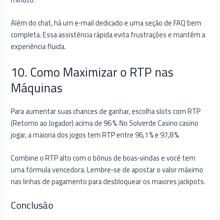
Além do chat, há um e‑mail dedicado e uma seção de FAQ bem
completa. Essa assistência rápida evita frustrações e mantém a
experiência fluida.
10. Como Maximizar o RTP nas
Máquinas
Para aumentar suas chances de ganhar, escolha slots com RTP
(Retorno ao Jogador) acima de 96 %. No Solverde Casino casino
jogar, a maioria dos jogos tem RTP entre 96,1 % e 97,8 %.
Combine o RTP alto com o bônus de boas‑vindas e você tem
uma fórmula vencedora. Lembre‑se de apostar o valor máximo
nas linhas de pagamento para desbloquear os maiores jackpots.
Conclusão